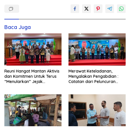
Baca Juga
Reuni Hangat Mantan Aktivis
Merawat Keteladanan,
dan Komitmen Untuk Terus
Menyalakan Pengabdian :
“Menularkan” Jejak
Catatan dari Peluncuran
Kemanusiaan Pater Marsel
Buku Karya dan Dedikasi
Agot, SVD
Pater Marsel Agot, SVD