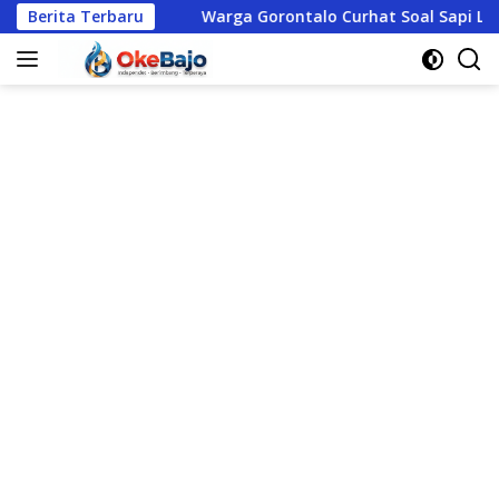
Langsung
Berita Terbaru
Warga Gorontalo Curhat Soal Sapi Liar hingga Judi Onl
ke
konten