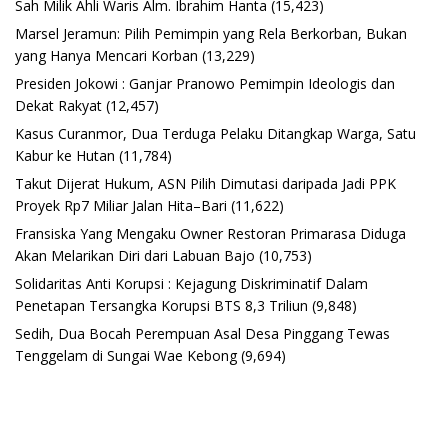
Sah Milik Ahli Waris Alm. Ibrahim Hanta
(15,423)
Marsel Jeramun: Pilih Pemimpin yang Rela Berkorban, Bukan
yang Hanya Mencari Korban
(13,229)
Presiden Jokowi : Ganjar Pranowo Pemimpin Ideologis dan
Dekat Rakyat
(12,457)
Kasus Curanmor, Dua Terduga Pelaku Ditangkap Warga, Satu
Kabur ke Hutan
(11,784)
Takut Dijerat Hukum, ASN Pilih Dimutasi daripada Jadi PPK
Proyek Rp7 Miliar Jalan Hita–Bari
(11,622)
Fransiska Yang Mengaku Owner Restoran Primarasa Diduga
Akan Melarikan Diri dari Labuan Bajo
(10,753)
Solidaritas Anti Korupsi : Kejagung Diskriminatif Dalam
Penetapan Tersangka Korupsi BTS 8,3 Triliun
(9,848)
Sedih, Dua Bocah Perempuan Asal Desa Pinggang Tewas
Tenggelam di Sungai Wae Kebong
(9,694)