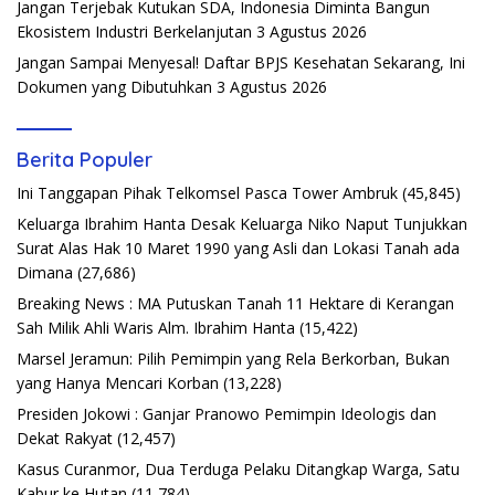
Jangan Terjebak Kutukan SDA, Indonesia Diminta Bangun
Ekosistem Industri Berkelanjutan
3 Agustus 2026
Jangan Sampai Menyesal! Daftar BPJS Kesehatan Sekarang, Ini
Dokumen yang Dibutuhkan
3 Agustus 2026
Berita Populer
Ini Tanggapan Pihak Telkomsel Pasca Tower Ambruk
(45,845)
Keluarga Ibrahim Hanta Desak Keluarga Niko Naput Tunjukkan
Surat Alas Hak 10 Maret 1990 yang Asli dan Lokasi Tanah ada
Dimana
(27,686)
Breaking News : MA Putuskan Tanah 11 Hektare di Kerangan
Sah Milik Ahli Waris Alm. Ibrahim Hanta
(15,422)
Marsel Jeramun: Pilih Pemimpin yang Rela Berkorban, Bukan
yang Hanya Mencari Korban
(13,228)
Presiden Jokowi : Ganjar Pranowo Pemimpin Ideologis dan
Dekat Rakyat
(12,457)
Kasus Curanmor, Dua Terduga Pelaku Ditangkap Warga, Satu
Kabur ke Hutan
(11,784)