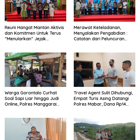
Reuni Hangat Mantan Aktivis
Merawat Keteladanan,
dan Komitmen Untuk Terus
Menyalakan Pengabdian :
“Menularkan” Jejak
Catatan dari Peluncuran
Kemanusiaan Pater Marsel
Buku Karya dan Dedikasi
Agot, SVD
Pater Marsel Agot, SVD
Warga Gorontalo Curhat
Travel Agent Sulit Dihubungi,
Soal Sapi Liar hingga Judi
Empat Turis Asing Datangi
Online, Polres Manggarai
Polres Mabar, Dana Rp14
Barat Janji Tindak Lanjuti
Juta Akhirnya Kembali