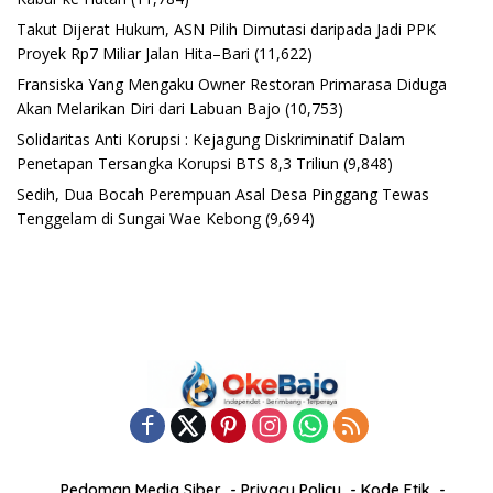
Takut Dijerat Hukum, ASN Pilih Dimutasi daripada Jadi PPK
Proyek Rp7 Miliar Jalan Hita–Bari
(11,622)
Fransiska Yang Mengaku Owner Restoran Primarasa Diduga
Akan Melarikan Diri dari Labuan Bajo
(10,753)
Solidaritas Anti Korupsi : Kejagung Diskriminatif Dalam
Penetapan Tersangka Korupsi BTS 8,3 Triliun
(9,848)
Sedih, Dua Bocah Perempuan Asal Desa Pinggang Tewas
Tenggelam di Sungai Wae Kebong
(9,694)
Pedoman Media Siber
Privacy Policy
Kode Etik