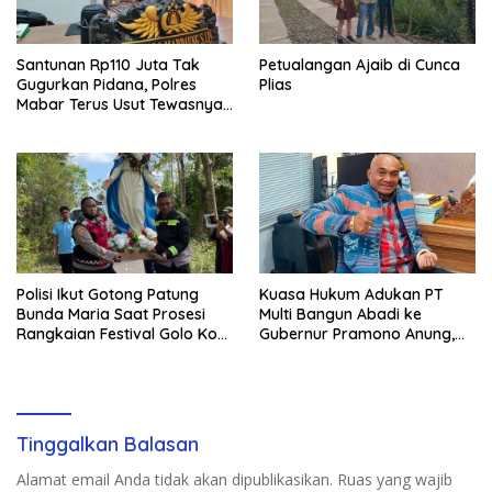
Santunan Rp110 Juta Tak
Petualangan Ajaib di Cunca
Gugurkan Pidana, Polres
Plias
Mabar Terus Usut Tewasnya
Dua WN China di Pulau Kelor
Polisi Ikut Gotong Patung
Kuasa Hukum Adukan PT
Bunda Maria Saat Prosesi
Multi Bangun Abadi ke
Rangkaian Festival Golo Koe
Gubernur Pramono Anung,
2026
Tuntut Pembayaran
Kompensasi 16 Pekerja
Tinggalkan Balasan
Alamat email Anda tidak akan dipublikasikan.
Ruas yang wajib