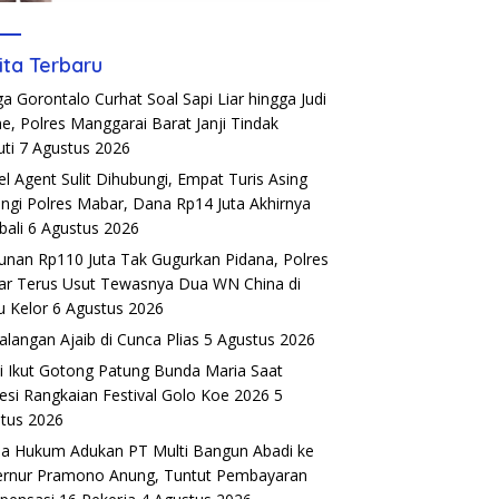
ita Terbaru
a Gorontalo Curhat Soal Sapi Liar hingga Judi
ne, Polres Manggarai Barat Janji Tindak
uti
7 Agustus 2026
el Agent Sulit Dihubungi, Empat Turis Asing
ngi Polres Mabar, Dana Rp14 Juta Akhirnya
ali
6 Agustus 2026
unan Rp110 Juta Tak Gugurkan Pidana, Polres
r Terus Usut Tewasnya Dua WN China di
u Kelor
6 Agustus 2026
alangan Ajaib di Cunca Plias
5 Agustus 2026
si Ikut Gotong Patung Bunda Maria Saat
esi Rangkaian Festival Golo Koe 2026
5
tus 2026
a Hukum Adukan PT Multi Bangun Abadi ke
rnur Pramono Anung, Tuntut Pembayaran