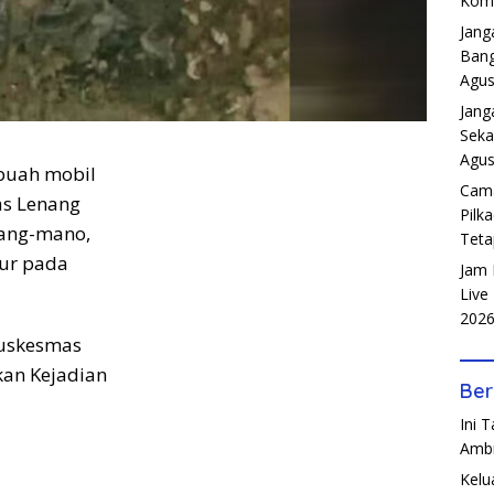
Komp
Jang
Bang
Agus
Jang
Seka
Agus
buah mobil
Cama
as Lenang
Pilk
nang-mano,
Teta
ur pada
Jam 
Live
202
Puskesmas
an Kejadian
Ber
Ini 
Amb
Kelu