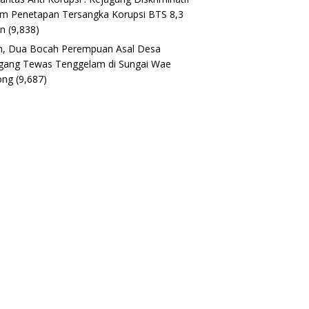
m Penetapan Tersangka Korupsi BTS 8,3
un
(9,838)
h, Dua Bocah Perempuan Asal Desa
gang Tewas Tenggelam di Sungai Wae
ong
(9,687)