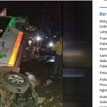
Ber
Warg
Onli
Lanj
Trav
Data
Kemb
Sant
Maba
Pula
Petu
Poli
Pros
Agus
Kuas
Gube