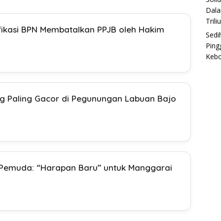
Dala
Trili
fikasi BPN Membatalkan PPJB oleh Hakim
Sedi
Ping
Keb
ng Paling Gacor di Pegunungan Labuan Bajo
emuda: “Harapan Baru” untuk Manggarai