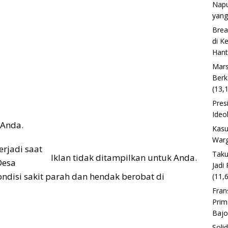
Napu
yang
Brea
di K
Han
Mars
Berk
(13,
Pres
Ideo
 Anda.
Kasu
Warg
erjadi saat
Taku
Iklan tidak ditampilkan untuk Anda.
Desa
Jadi
disi sakit parah dan hendak berobat di
(11,
Fran
Prim
Baj
Soli