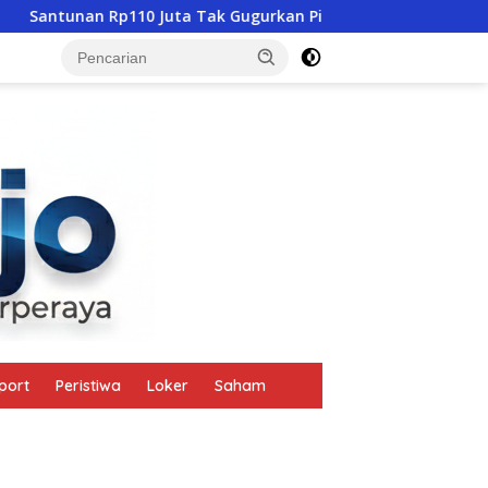
 Juta Tak Gugurkan Pidana, Polres Mabar Terus Usut Tewasnya
tutup
port
Peristiwa
Loker
Saham