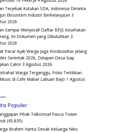
ensasi 16 Pekerja
4 Agustus 2026
an Terjebak Kutukan SDA, Indonesia Diminta
un Ekosistem Industri Berkelanjutan
3
tus 2026
an Sampai Menyesal! Daftar BPJS Kesehatan
rang, Ini Dokumen yang Dibutuhkan
3
tus 2026
t Pacar Ajak Warga Jaga Kondusivitas Jelang
ades Serentak 2026, Delapan Desa Siap
pkan Calon
3 Agustus 2026
Istrahat Warga Terganggu, Polisi Tertibkan
 Music di Cafe Mabar Labuan Bajo
1 Agustus
6
ita Populer
Tanggapan Pihak Telkomsel Pasca Tower
ruk
(45,835)
arga Ibrahim Hanta Desak Keluarga Niko