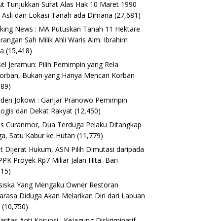
t Tunjukkan Surat Alas Hak 10 Maret 1990
 Asli dan Lokasi Tanah ada Dimana
(27,681)
king News : MA Putuskan Tanah 11 Hektare
erangan Sah Milik Ahli Waris Alm. Ibrahim
ta
(15,418)
el Jeramun: Pilih Pemimpin yang Rela
orban, Bukan yang Hanya Mencari Korban
189)
iden Jokowi : Ganjar Pranowo Pemimpin
logis dan Dekat Rakyat
(12,450)
s Curanmor, Dua Terduga Pelaku Ditangkap
a, Satu Kabur ke Hutan
(11,779)
t Dijerat Hukum, ASN Pilih Dimutasi daripada
 PPK Proyek Rp7 Miliar Jalan Hita–Bari
615)
siska Yang Mengaku Owner Restoran
arasa Diduga Akan Melarikan Diri dari Labuan
o
(10,750)
daritas Anti Korupsi : Kejagung Diskriminatif