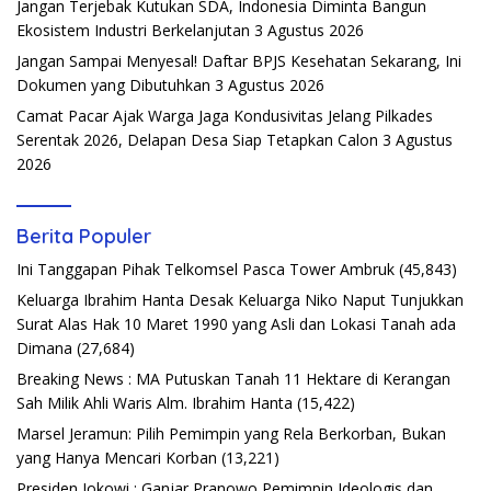
Jangan Terjebak Kutukan SDA, Indonesia Diminta Bangun
Ekosistem Industri Berkelanjutan
3 Agustus 2026
Jangan Sampai Menyesal! Daftar BPJS Kesehatan Sekarang, Ini
Dokumen yang Dibutuhkan
3 Agustus 2026
Camat Pacar Ajak Warga Jaga Kondusivitas Jelang Pilkades
Serentak 2026, Delapan Desa Siap Tetapkan Calon
3 Agustus
2026
Berita Populer
Ini Tanggapan Pihak Telkomsel Pasca Tower Ambruk
(45,843)
Keluarga Ibrahim Hanta Desak Keluarga Niko Naput Tunjukkan
Surat Alas Hak 10 Maret 1990 yang Asli dan Lokasi Tanah ada
Dimana
(27,684)
Breaking News : MA Putuskan Tanah 11 Hektare di Kerangan
Sah Milik Ahli Waris Alm. Ibrahim Hanta
(15,422)
Marsel Jeramun: Pilih Pemimpin yang Rela Berkorban, Bukan
yang Hanya Mencari Korban
(13,221)
Presiden Jokowi : Ganjar Pranowo Pemimpin Ideologis dan