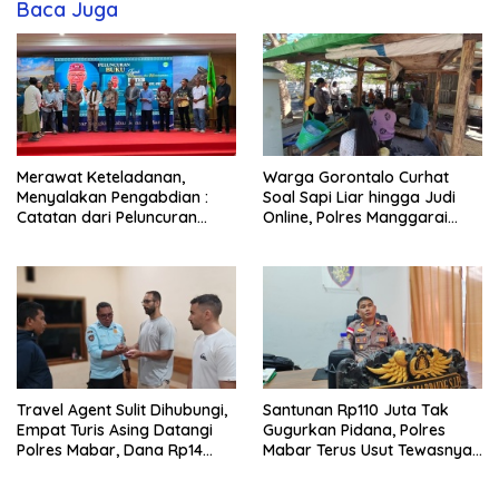
Baca Juga
Merawat Keteladanan,
Warga Gorontalo Curhat
Menyalakan Pengabdian :
Soal Sapi Liar hingga Judi
Catatan dari Peluncuran
Online, Polres Manggarai
Buku Karya dan Dedikasi
Barat Janji Tindak Lanjuti
Pater Marsel Agot, SVD
Travel Agent Sulit Dihubungi,
Santunan Rp110 Juta Tak
Empat Turis Asing Datangi
Gugurkan Pidana, Polres
Polres Mabar, Dana Rp14
Mabar Terus Usut Tewasnya
Juta Akhirnya Kembali
Dua WN China di Pulau Kelor