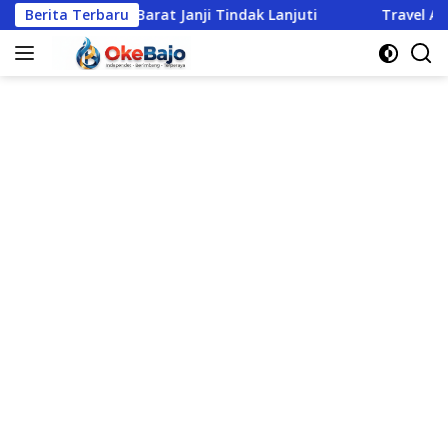
Langsung
anggarai Barat Janji Tindak Lanjuti
Berita Terbaru
Travel Agent Sulit 
ke
konten