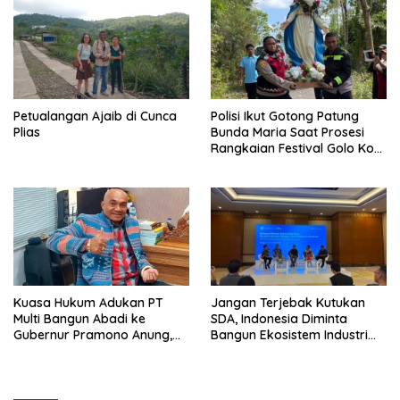
Petualangan Ajaib di Cunca
Polisi Ikut Gotong Patung
Plias
Bunda Maria Saat Prosesi
Rangkaian Festival Golo Koe
2026
Kuasa Hukum Adukan PT
Jangan Terjebak Kutukan
Multi Bangun Abadi ke
SDA, Indonesia Diminta
Gubernur Pramono Anung,
Bangun Ekosistem Industri
Tuntut Pembayaran
Berkelanjutan
Kompensasi 16 Pekerja