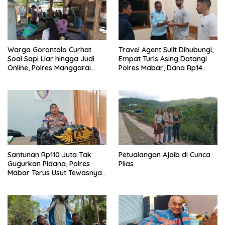
Warga Gorontalo Curhat
Travel Agent Sulit Dihubungi,
Soal Sapi Liar hingga Judi
Empat Turis Asing Datangi
Online, Polres Manggarai
Polres Mabar, Dana Rp14
Barat Janji Tindak Lanjuti
Juta Akhirnya Kembali
Santunan Rp110 Juta Tak
Petualangan Ajaib di Cunca
Gugurkan Pidana, Polres
Plias
Mabar Terus Usut Tewasnya
Dua WN China di Pulau Kelor