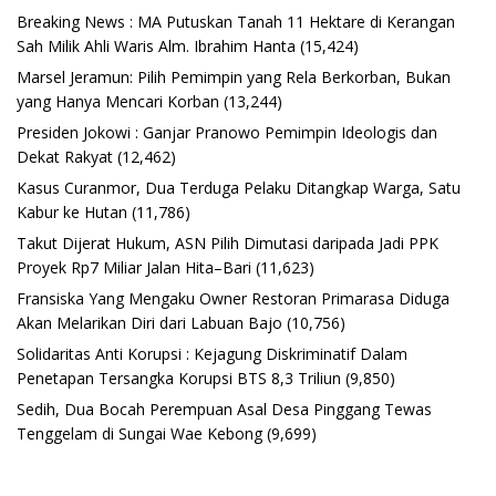
Breaking News : MA Putuskan Tanah 11 Hektare di Kerangan
Sah Milik Ahli Waris Alm. Ibrahim Hanta
(15,424)
Marsel Jeramun: Pilih Pemimpin yang Rela Berkorban, Bukan
yang Hanya Mencari Korban
(13,244)
Presiden Jokowi : Ganjar Pranowo Pemimpin Ideologis dan
Dekat Rakyat
(12,462)
Kasus Curanmor, Dua Terduga Pelaku Ditangkap Warga, Satu
Kabur ke Hutan
(11,786)
Takut Dijerat Hukum, ASN Pilih Dimutasi daripada Jadi PPK
Proyek Rp7 Miliar Jalan Hita–Bari
(11,623)
Fransiska Yang Mengaku Owner Restoran Primarasa Diduga
Akan Melarikan Diri dari Labuan Bajo
(10,756)
Solidaritas Anti Korupsi : Kejagung Diskriminatif Dalam
Penetapan Tersangka Korupsi BTS 8,3 Triliun
(9,850)
Sedih, Dua Bocah Perempuan Asal Desa Pinggang Tewas
Tenggelam di Sungai Wae Kebong
(9,699)