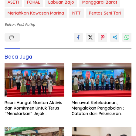
ASETI
FOKAL
Labuan Bajo
Manggarai Barat
Meriahkan Kawasan Marina
NTT
Pentas Seni Tari
Editor: Pedi Pathy
Baca Juga
Reuni Hangat Mantan Aktivis
Merawat Keteladanan,
dan Komitmen Untuk Terus
Menyalakan Pengabdian :
“Menularkan” Jejak
Catatan dari Peluncuran
Kemanusiaan Pater Marsel
Buku Karya dan Dedikasi
Agot, SVD
Pater Marsel Agot, SVD