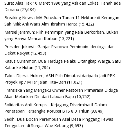
Surat Alas Hak 10 Maret 1990 yang Asli dan Lokasi Tanah ada
Dimana
(27,684)
Breaking News : MA Putuskan Tanah 11 Hektare di Kerangan
Sah Milik Ahli Waris Alm. Ibrahim Hanta
(15,422)
Marsel Jeramun: Pilih Pemimpin yang Rela Berkorban, Bukan
yang Hanya Mencari Korban
(13,221)
Presiden Jokowi : Ganjar Pranowo Pemimpin Ideologis dan
Dekat Rakyat
(12,453)
Kasus Curanmor, Dua Terduga Pelaku Ditangkap Warga, Satu
Kabur ke Hutan
(11,784)
Takut Dijerat Hukum, ASN Pilih Dimutasi daripada Jadi PPK
Proyek Rp7 Miliar Jalan Hita–Bari
(11,621)
Fransiska Yang Mengaku Owner Restoran Primarasa Diduga
Akan Melarikan Diri dari Labuan Bajo
(10,752)
Solidaritas Anti Korupsi : Kejagung Diskriminatif Dalam
Penetapan Tersangka Korupsi BTS 8,3 Triliun
(9,846)
Sedih, Dua Bocah Perempuan Asal Desa Pinggang Tewas
Tenggelam di Sungai Wae Kebong
(9,693)