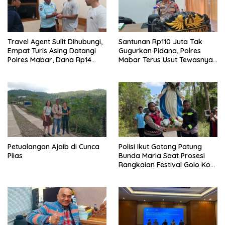
Travel Agent Sulit Dihubungi,
Santunan Rp110 Juta Tak
Empat Turis Asing Datangi
Gugurkan Pidana, Polres
Polres Mabar, Dana Rp14
Mabar Terus Usut Tewasnya
Juta Akhirnya Kembali
Dua WN China di Pulau Kelor
Petualangan Ajaib di Cunca
Polisi Ikut Gotong Patung
Plias
Bunda Maria Saat Prosesi
Rangkaian Festival Golo Koe
2026