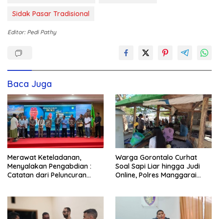
Sidak Pasar Tradisional
Editor: Pedi Pathy
Baca Juga
Merawat Keteladanan,
Warga Gorontalo Curhat
Menyalakan Pengabdian :
Soal Sapi Liar hingga Judi
Catatan dari Peluncuran
Online, Polres Manggarai
Buku Karya dan Dedikasi
Barat Janji Tindak Lanjuti
Pater Marsel Agot, SVD