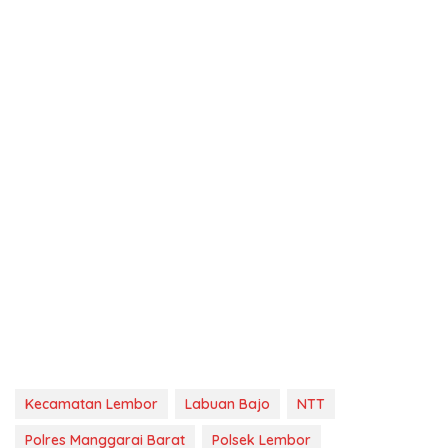
Kecamatan Lembor
Labuan Bajo
NTT
Polres Manggarai Barat
Polsek Lembor