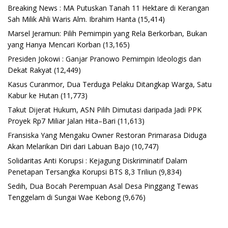
Breaking News : MA Putuskan Tanah 11 Hektare di Kerangan
Sah Milik Ahli Waris Alm. Ibrahim Hanta
(15,414)
Marsel Jeramun: Pilih Pemimpin yang Rela Berkorban, Bukan
yang Hanya Mencari Korban
(13,165)
Presiden Jokowi : Ganjar Pranowo Pemimpin Ideologis dan
Dekat Rakyat
(12,449)
Kasus Curanmor, Dua Terduga Pelaku Ditangkap Warga, Satu
Kabur ke Hutan
(11,773)
Takut Dijerat Hukum, ASN Pilih Dimutasi daripada Jadi PPK
Proyek Rp7 Miliar Jalan Hita–Bari
(11,613)
Fransiska Yang Mengaku Owner Restoran Primarasa Diduga
Akan Melarikan Diri dari Labuan Bajo
(10,747)
Solidaritas Anti Korupsi : Kejagung Diskriminatif Dalam
Penetapan Tersangka Korupsi BTS 8,3 Triliun
(9,834)
Sedih, Dua Bocah Perempuan Asal Desa Pinggang Tewas
Tenggelam di Sungai Wae Kebong
(9,676)