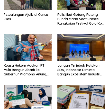
Petualangan Ajaib di Cunca
Polisi Ikut Gotong Patung
Plias
Bunda Maria Saat Prosesi
Rangkaian Festival Golo Koe
2026
Kuasa Hukum Adukan PT
Jangan Terjebak Kutukan
Multi Bangun Abadi ke
SDA, Indonesia Diminta
Gubernur Pramono Anung,
Bangun Ekosistem Industri
Tuntut Pembayaran
Berkelanjutan
Kompensasi 16 Pekerja