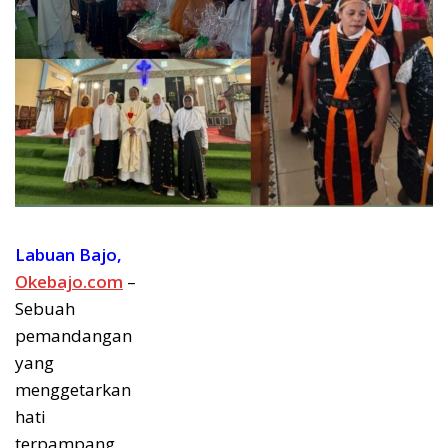
Labuan Bajo,
Okebajo.com
–
Sebuah
pemandangan
yang
menggetarkan
hati
terpampang