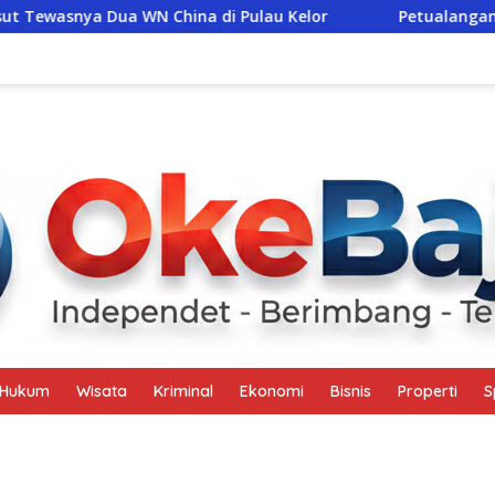
China di Pulau Kelor
Petualangan Ajaib di Cunca Plias
Hukum
Wisata
Kriminal
Ekonomi
Bisnis
Properti
S