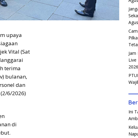
Agus
Jang
Seka
Agus
Cama
m upaya
Pilk
siagaan
Teta
k Vital (Sat
Jam 
 Manggarai
Live
202
h terima
PTUN
ev) bulanan,
Waji
rsonel dan
 (2/6/2026)
Ber
Ini 
en
Amb
anan di
Kelu
but.
Napu