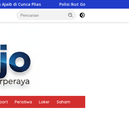
Polisi Ikut Gotong Patung Bunda Maria Saat Prosesi Ran
tutup
port
Peristiwa
Loker
Saham