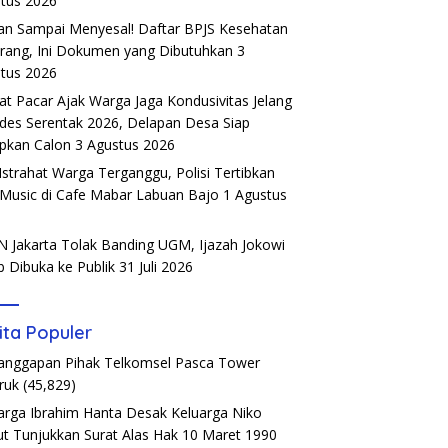
tus 2026
an Sampai Menyesal! Daftar BPJS Kesehatan
rang, Ini Dokumen yang Dibutuhkan
3
tus 2026
t Pacar Ajak Warga Jaga Kondusivitas Jelang
ades Serentak 2026, Delapan Desa Siap
pkan Calon
3 Agustus 2026
Istrahat Warga Terganggu, Polisi Tertibkan
 Music di Cafe Mabar Labuan Bajo
1 Agustus
6
 Jakarta Tolak Banding UGM, Ijazah Jokowi
b Dibuka ke Publik
31 Juli 2026
ita Populer
Tanggapan Pihak Telkomsel Pasca Tower
ruk
(45,829)
arga Ibrahim Hanta Desak Keluarga Niko
t Tunjukkan Surat Alas Hak 10 Maret 1990