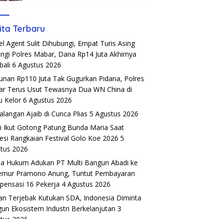
ita Terbaru
el Agent Sulit Dihubungi, Empat Turis Asing
ngi Polres Mabar, Dana Rp14 Juta Akhirnya
ali
6 Agustus 2026
unan Rp110 Juta Tak Gugurkan Pidana, Polres
r Terus Usut Tewasnya Dua WN China di
u Kelor
6 Agustus 2026
alangan Ajaib di Cunca Plias
5 Agustus 2026
si Ikut Gotong Patung Bunda Maria Saat
esi Rangkaian Festival Golo Koe 2026
5
tus 2026
a Hukum Adukan PT Multi Bangun Abadi ke
rnur Pramono Anung, Tuntut Pembayaran
ensasi 16 Pekerja
4 Agustus 2026
an Terjebak Kutukan SDA, Indonesia Diminta
un Ekosistem Industri Berkelanjutan
3