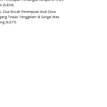
un
(9,834)
h, Dua Bocah Perempuan Asal Desa
gang Tewas Tenggelam di Sungai Wae
ong
(9,677)