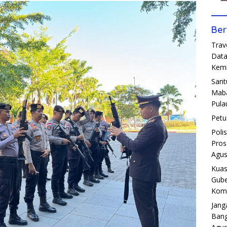
Ber
Trav
Data
Kemb
Sant
Maba
Pula
Petu
Poli
Pros
Agus
Kuas
Gube
Komp
Jang
Bang