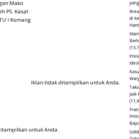
ngan Mako
yang
eh PS. Kasat
Brea
di K
PTU I Komang
Han
Mars
Berk
(13,
Pres
Ideo
Kasu
Warg
Iklan tidak ditampilkan untuk Anda.
Taku
Jadi
(11,
Fran
Prim
Baj
 ditampilkan untuk Anda.
Soli
Dala