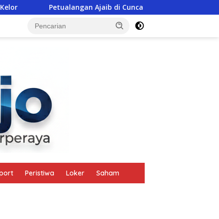
etualangan Ajaib di Cunca Plias
Polisi Ikut Gotong Pat
tutup
port
Peristiwa
Loker
Saham