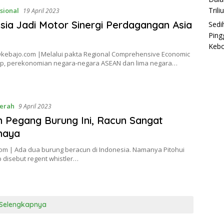
Trili
sional
19 April 2023
sia Jadi Motor Sinergi Perdagangan Asia
Sedi
Ping
Keb
 Okebajo.com |Melalui pakta Regional Comprehensive Economic
ip, perekonomian negara-negara ASEAN dan lima negara…
erah
9 April 2023
 Pegang Burung Ini, Racun Sangat
haya
om | Ada dua burung beracun di Indonesia. Namanya Pitohui
 disebut regent whistler…
Selengkapnya