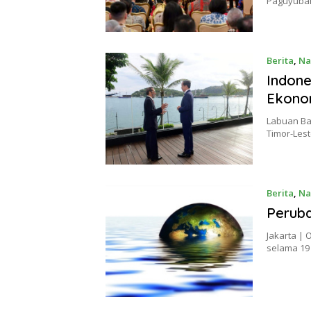
Paguyuban
Berita
,
Na
Indone
Ekonom
Labuan Ba
Timor-Les
Berita
,
Na
Peruba
Jakarta | 
selama 19 