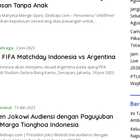
Agus
usan Tanpa Anak
Jang
ia Maryeta Menge Opini, Okebajo.com – Fenomena “childfree”
Seka
kan keputusan seseorang atau pasangan untuk…
Agus
Cama
Pilk
Teta
ahraga
3 Juni 2023
Jam 
 FIFA Matchday Indonesia vs Argentina
Live
donesia akan menjamu skuad Argentina pada ajang FIFA
202
i Stadion Gelora Bung Karno, Senayan, Jakarta, 19 Juni 2023.
PTUN
Waji
Ber
sional
15 Mei 2023
Ini 
en Jokowi Audiensi dengan Paguyuban
Amb
 Marga Tionghoa Indonesia
Kelu
 Okebajo.com | Presiden Joko Widodo beraudiensi dengan
Napu