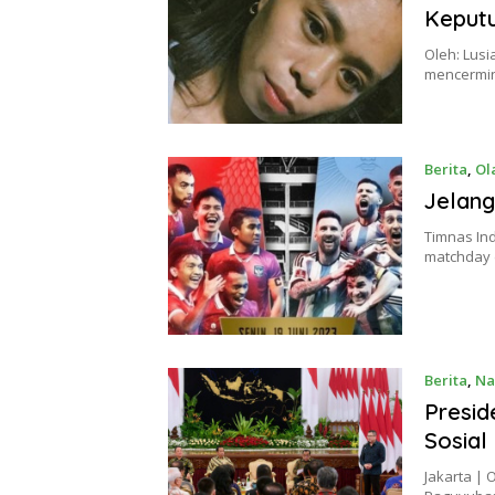
Keput
Oleh: Lus
mencermin
Berita
,
Ol
Jelang
Timnas In
matchday d
Berita
,
Na
Presid
Sosial
Jakarta |