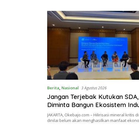
Berita
,
Nasional
3 Agustus 2026
Jangan Terjebak Kutukan SDA,
Diminta Bangun Ekosistem Indu
Berkelanjutan
JAKARTA, Okebajo.com – Hilirisasi mineral kritis d
dinilai belum akan menghasilkan manfaat ekon