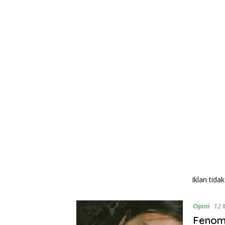
Iklan tida
Opini
12 
Fenome