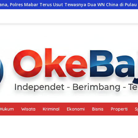
ar Terus Usut Tewasnya Dua WN China di Pulau Kelor
P
Hukum
Wisata
Kriminal
Ekonomi
Bisnis
Properti
S