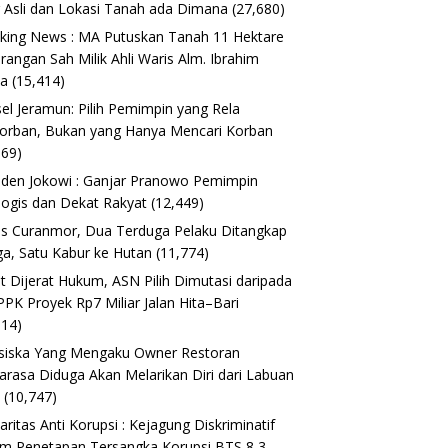
 Asli dan Lokasi Tanah ada Dimana
(27,680)
king News : MA Putuskan Tanah 11 Hektare
erangan Sah Milik Ahli Waris Alm. Ibrahim
ta
(15,414)
el Jeramun: Pilih Pemimpin yang Rela
orban, Bukan yang Hanya Mencari Korban
169)
iden Jokowi : Ganjar Pranowo Pemimpin
logis dan Dekat Rakyat
(12,449)
s Curanmor, Dua Terduga Pelaku Ditangkap
a, Satu Kabur ke Hutan
(11,774)
t Dijerat Hukum, ASN Pilih Dimutasi daripada
 PPK Proyek Rp7 Miliar Jalan Hita–Bari
614)
siska Yang Mengaku Owner Restoran
arasa Diduga Akan Melarikan Diri dari Labuan
o
(10,747)
daritas Anti Korupsi : Kejagung Diskriminatif
m Penetapan Tersangka Korupsi BTS 8,3