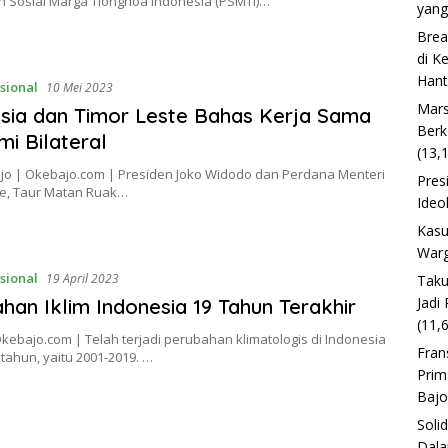
 Sosial Marga Tionghoa Indonesia (PSMTI)…
yang
Brea
di K
Han
sional
10 Mei 2023
Mars
sia dan Timor Leste Bahas Kerja Sama
Berk
i Bilateral
(13,
jo | Okebajo.com | Presiden Joko Widodo dan Perdana Menteri
Pres
te, Taur Matan Ruak…
Ideo
Kasu
Warg
sional
19 April 2023
Taku
Jadi
han Iklim Indonesia 19 Tahun Terakhir
(11,
Okebajo.com | Telah terjadi perubahan klimatologis di Indonesia
Fran
tahun, yaitu 2001-2019. …
Prim
Baj
Soli
Dala