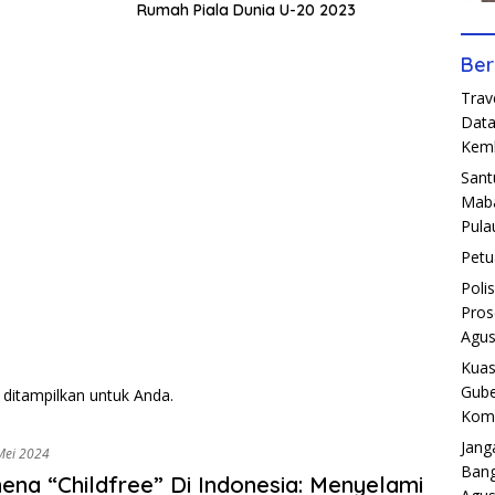
Rumah Piala Dunia U-20 2023
Ber
Trav
Data
Kemb
Sant
Maba
Pula
Petu
Poli
Pros
Agus
Kuas
Gube
k ditampilkan untuk Anda.
Komp
Jang
Mei 2024
Bang
na “Childfree” Di Indonesia: Menyelami