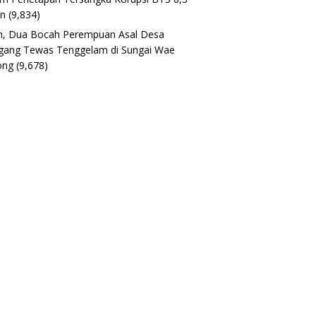
un
(9,834)
h, Dua Bocah Perempuan Asal Desa
gang Tewas Tenggelam di Sungai Wae
ong
(9,678)