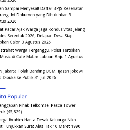
tus 2026
an Sampai Menyesal! Daftar BPJS Kesehatan
rang, Ini Dokumen yang Dibutuhkan
3
tus 2026
t Pacar Ajak Warga Jaga Kondusivitas Jelang
ades Serentak 2026, Delapan Desa Siap
pkan Calon
3 Agustus 2026
Istrahat Warga Terganggu, Polisi Tertibkan
 Music di Cafe Mabar Labuan Bajo
1 Agustus
6
 Jakarta Tolak Banding UGM, Ijazah Jokowi
b Dibuka ke Publik
31 Juli 2026
ita Populer
Tanggapan Pihak Telkomsel Pasca Tower
ruk
(45,829)
arga Ibrahim Hanta Desak Keluarga Niko
t Tunjukkan Surat Alas Hak 10 Maret 1990