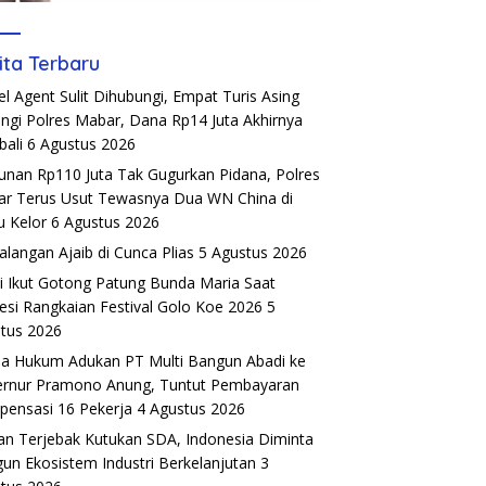
ita Terbaru
el Agent Sulit Dihubungi, Empat Turis Asing
ngi Polres Mabar, Dana Rp14 Juta Akhirnya
ali
6 Agustus 2026
unan Rp110 Juta Tak Gugurkan Pidana, Polres
r Terus Usut Tewasnya Dua WN China di
u Kelor
6 Agustus 2026
alangan Ajaib di Cunca Plias
5 Agustus 2026
si Ikut Gotong Patung Bunda Maria Saat
esi Rangkaian Festival Golo Koe 2026
5
tus 2026
a Hukum Adukan PT Multi Bangun Abadi ke
rnur Pramono Anung, Tuntut Pembayaran
ensasi 16 Pekerja
4 Agustus 2026
an Terjebak Kutukan SDA, Indonesia Diminta
un Ekosistem Industri Berkelanjutan
3