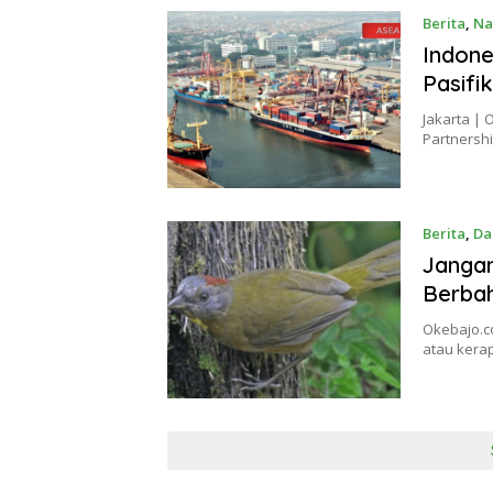
Berita
,
Na
Indone
Pasifik
Jakarta |
Partnersh
Berita
,
Da
Jangan
Berba
Okebajo.c
atau kerap