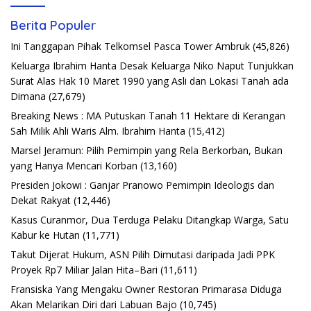
Berita Populer
Ini Tanggapan Pihak Telkomsel Pasca Tower Ambruk
(45,826)
Keluarga Ibrahim Hanta Desak Keluarga Niko Naput Tunjukkan
Surat Alas Hak 10 Maret 1990 yang Asli dan Lokasi Tanah ada
Dimana
(27,679)
Breaking News : MA Putuskan Tanah 11 Hektare di Kerangan
Sah Milik Ahli Waris Alm. Ibrahim Hanta
(15,412)
Marsel Jeramun: Pilih Pemimpin yang Rela Berkorban, Bukan
yang Hanya Mencari Korban
(13,160)
Presiden Jokowi : Ganjar Pranowo Pemimpin Ideologis dan
Dekat Rakyat
(12,446)
Kasus Curanmor, Dua Terduga Pelaku Ditangkap Warga, Satu
Kabur ke Hutan
(11,771)
Takut Dijerat Hukum, ASN Pilih Dimutasi daripada Jadi PPK
Proyek Rp7 Miliar Jalan Hita–Bari
(11,611)
Fransiska Yang Mengaku Owner Restoran Primarasa Diduga
Akan Melarikan Diri dari Labuan Bajo
(10,745)