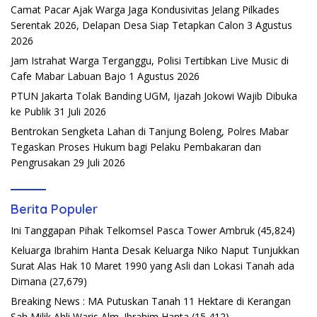
Camat Pacar Ajak Warga Jaga Kondusivitas Jelang Pilkades
Serentak 2026, Delapan Desa Siap Tetapkan Calon
3 Agustus
2026
Jam Istrahat Warga Terganggu, Polisi Tertibkan Live Music di
Cafe Mabar Labuan Bajo
1 Agustus 2026
PTUN Jakarta Tolak Banding UGM, Ijazah Jokowi Wajib Dibuka
ke Publik
31 Juli 2026
Bentrokan Sengketa Lahan di Tanjung Boleng, Polres Mabar
Tegaskan Proses Hukum bagi Pelaku Pembakaran dan
Pengrusakan
29 Juli 2026
Berita Populer
Ini Tanggapan Pihak Telkomsel Pasca Tower Ambruk
(45,824)
Keluarga Ibrahim Hanta Desak Keluarga Niko Naput Tunjukkan
Surat Alas Hak 10 Maret 1990 yang Asli dan Lokasi Tanah ada
Dimana
(27,679)
Breaking News : MA Putuskan Tanah 11 Hektare di Kerangan
Sah Milik Ahli Waris Alm. Ibrahim Hanta
(15,412)