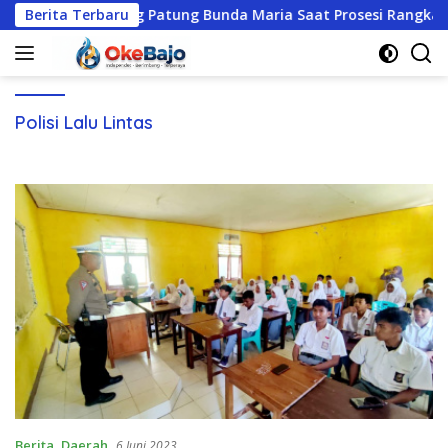
Langsung
olisi Ikut Gotong Patung Bunda Maria Saat Prosesi Rangkaian Fe
Berita Terbaru
ke
konten
Polisi Lalu Lintas
Berita
,
Daerah
6 Juni 2023