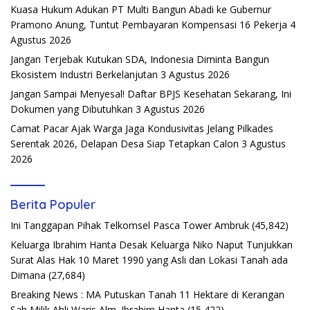
Kuasa Hukum Adukan PT Multi Bangun Abadi ke Gubernur
Pramono Anung, Tuntut Pembayaran Kompensasi 16 Pekerja
4
Agustus 2026
Jangan Terjebak Kutukan SDA, Indonesia Diminta Bangun
Ekosistem Industri Berkelanjutan
3 Agustus 2026
Jangan Sampai Menyesal! Daftar BPJS Kesehatan Sekarang, Ini
Dokumen yang Dibutuhkan
3 Agustus 2026
Camat Pacar Ajak Warga Jaga Kondusivitas Jelang Pilkades
Serentak 2026, Delapan Desa Siap Tetapkan Calon
3 Agustus
2026
Berita Populer
Ini Tanggapan Pihak Telkomsel Pasca Tower Ambruk
(45,842)
Keluarga Ibrahim Hanta Desak Keluarga Niko Naput Tunjukkan
Surat Alas Hak 10 Maret 1990 yang Asli dan Lokasi Tanah ada
Dimana
(27,684)
Breaking News : MA Putuskan Tanah 11 Hektare di Kerangan
Sah Milik Ahli Waris Alm. Ibrahim Hanta
(15,422)