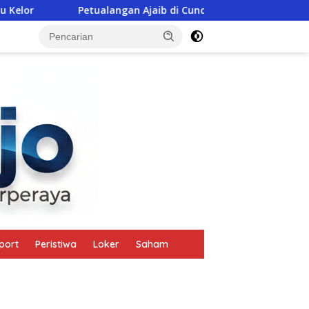
Petualangan Ajaib di Cunca Plias
Polisi Ikut Goton
tutup
port
Peristiwa
Loker
Saham