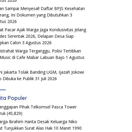
tus 2026
an Sampai Menyesal! Daftar BPJS Kesehatan
rang, Ini Dokumen yang Dibutuhkan
3
tus 2026
t Pacar Ajak Warga Jaga Kondusivitas Jelang
ades Serentak 2026, Delapan Desa Siap
pkan Calon
3 Agustus 2026
Istrahat Warga Terganggu, Polisi Tertibkan
 Music di Cafe Mabar Labuan Bajo
1 Agustus
6
 Jakarta Tolak Banding UGM, Ijazah Jokowi
b Dibuka ke Publik
31 Juli 2026
ita Populer
Tanggapan Pihak Telkomsel Pasca Tower
ruk
(45,829)
arga Ibrahim Hanta Desak Keluarga Niko
t Tunjukkan Surat Alas Hak 10 Maret 1990