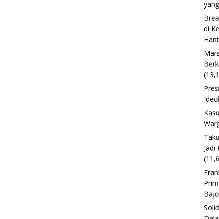
yang
Brea
di K
Han
Mars
Berk
(13,
Pres
Ideo
Kasu
Warg
Taku
Jadi
(11,
Fran
Prim
Baj
Soli
Dala