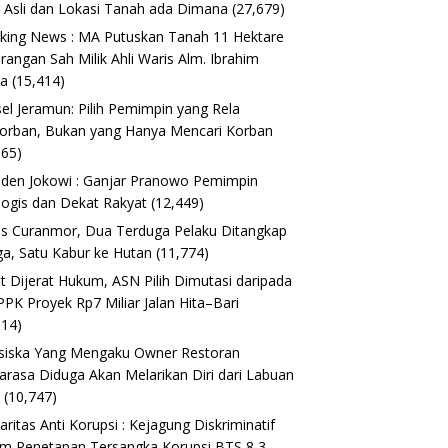
 Asli dan Lokasi Tanah ada Dimana
(27,679)
king News : MA Putuskan Tanah 11 Hektare
erangan Sah Milik Ahli Waris Alm. Ibrahim
ta
(15,414)
el Jeramun: Pilih Pemimpin yang Rela
orban, Bukan yang Hanya Mencari Korban
165)
iden Jokowi : Ganjar Pranowo Pemimpin
logis dan Dekat Rakyat
(12,449)
s Curanmor, Dua Terduga Pelaku Ditangkap
a, Satu Kabur ke Hutan
(11,774)
t Dijerat Hukum, ASN Pilih Dimutasi daripada
 PPK Proyek Rp7 Miliar Jalan Hita–Bari
614)
siska Yang Mengaku Owner Restoran
arasa Diduga Akan Melarikan Diri dari Labuan
o
(10,747)
daritas Anti Korupsi : Kejagung Diskriminatif
m Penetapan Tersangka Korupsi BTS 8,3