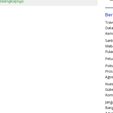
Selengkapnya
Ber
Trav
Data
Kemb
Sant
Maba
Pula
Petu
Poli
Pros
Agus
Kuas
Gube
Komp
Jang
Bang