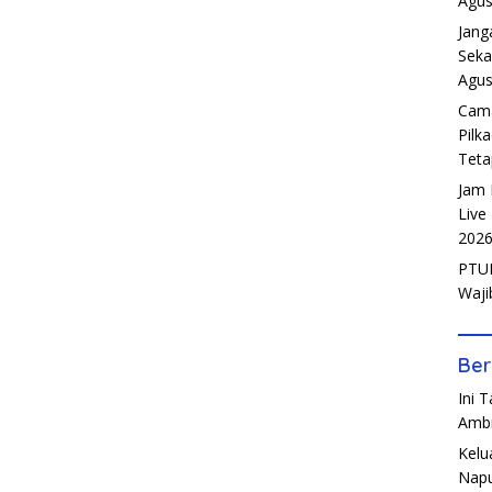
Agus
Jang
Seka
Agus
Cama
Pilk
Teta
Jam 
Live
202
PTUN
Waji
Ber
Ini 
Amb
Kelu
Napu