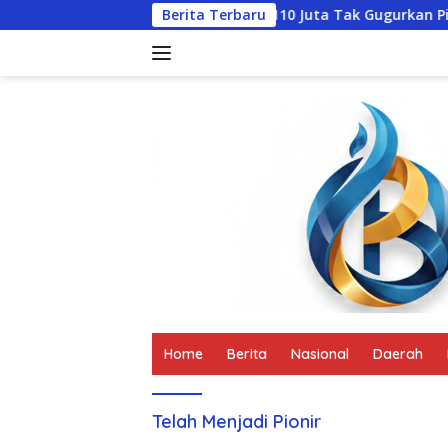
Langsung
mbali
Santunan Rp110 Juta Tak Gugurkan Pidana, Polre
Berita Terbaru
ke
konten
tutup
Home
Berita
Nasional
Daerah
Telah Menjadi Pionir