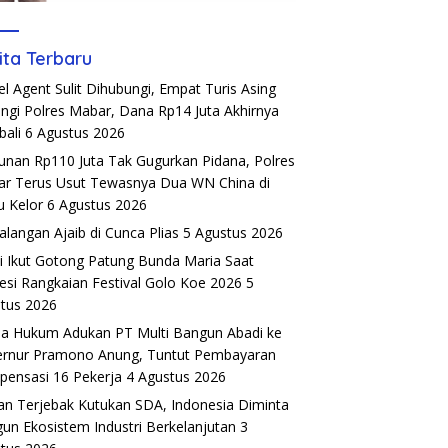
ita Terbaru
el Agent Sulit Dihubungi, Empat Turis Asing
ngi Polres Mabar, Dana Rp14 Juta Akhirnya
ali
6 Agustus 2026
unan Rp110 Juta Tak Gugurkan Pidana, Polres
r Terus Usut Tewasnya Dua WN China di
u Kelor
6 Agustus 2026
alangan Ajaib di Cunca Plias
5 Agustus 2026
si Ikut Gotong Patung Bunda Maria Saat
esi Rangkaian Festival Golo Koe 2026
5
tus 2026
a Hukum Adukan PT Multi Bangun Abadi ke
rnur Pramono Anung, Tuntut Pembayaran
ensasi 16 Pekerja
4 Agustus 2026
an Terjebak Kutukan SDA, Indonesia Diminta
un Ekosistem Industri Berkelanjutan
3