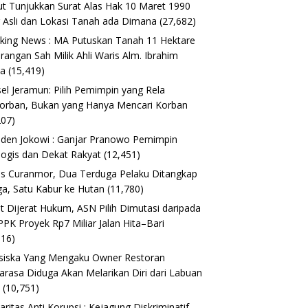
t Tunjukkan Surat Alas Hak 10 Maret 1990
 Asli dan Lokasi Tanah ada Dimana
(27,682)
king News : MA Putuskan Tanah 11 Hektare
erangan Sah Milik Ahli Waris Alm. Ibrahim
ta
(15,419)
el Jeramun: Pilih Pemimpin yang Rela
orban, Bukan yang Hanya Mencari Korban
207)
iden Jokowi : Ganjar Pranowo Pemimpin
logis dan Dekat Rakyat
(12,451)
s Curanmor, Dua Terduga Pelaku Ditangkap
a, Satu Kabur ke Hutan
(11,780)
t Dijerat Hukum, ASN Pilih Dimutasi daripada
 PPK Proyek Rp7 Miliar Jalan Hita–Bari
616)
siska Yang Mengaku Owner Restoran
arasa Diduga Akan Melarikan Diri dari Labuan
o
(10,751)
daritas Anti Korupsi : Kejagung Diskriminatif