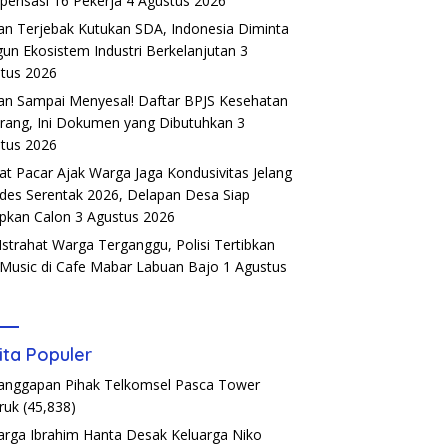
ensasi 16 Pekerja
4 Agustus 2026
an Terjebak Kutukan SDA, Indonesia Diminta
un Ekosistem Industri Berkelanjutan
3
tus 2026
an Sampai Menyesal! Daftar BPJS Kesehatan
rang, Ini Dokumen yang Dibutuhkan
3
tus 2026
t Pacar Ajak Warga Jaga Kondusivitas Jelang
ades Serentak 2026, Delapan Desa Siap
pkan Calon
3 Agustus 2026
Istrahat Warga Terganggu, Polisi Tertibkan
 Music di Cafe Mabar Labuan Bajo
1 Agustus
6
ita Populer
Tanggapan Pihak Telkomsel Pasca Tower
ruk
(45,838)
arga Ibrahim Hanta Desak Keluarga Niko