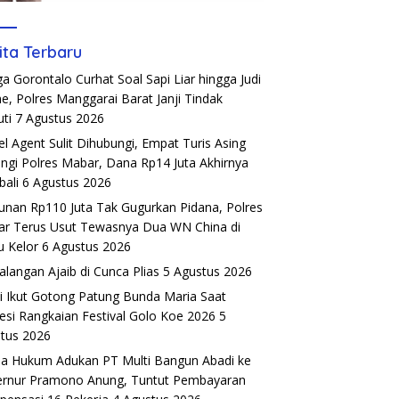
ita Terbaru
a Gorontalo Curhat Soal Sapi Liar hingga Judi
ne, Polres Manggarai Barat Janji Tindak
uti
7 Agustus 2026
el Agent Sulit Dihubungi, Empat Turis Asing
ngi Polres Mabar, Dana Rp14 Juta Akhirnya
ali
6 Agustus 2026
unan Rp110 Juta Tak Gugurkan Pidana, Polres
r Terus Usut Tewasnya Dua WN China di
u Kelor
6 Agustus 2026
alangan Ajaib di Cunca Plias
5 Agustus 2026
si Ikut Gotong Patung Bunda Maria Saat
esi Rangkaian Festival Golo Koe 2026
5
tus 2026
a Hukum Adukan PT Multi Bangun Abadi ke
rnur Pramono Anung, Tuntut Pembayaran