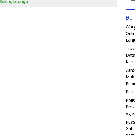
Selengkapnya
Ber
Warg
Onli
Lanj
Trav
Data
Kemb
Sant
Maba
Pula
Petu
Poli
Pros
Agus
Kuas
Gube