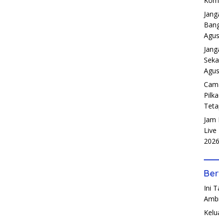
Komp
Jang
Bang
Agus
Jang
Seka
Agus
Cama
Pilk
Teta
Jam 
Live
202
Ber
Ini 
Amb
Kelu