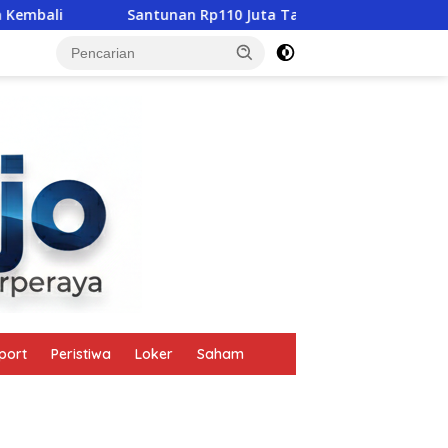
Santunan Rp110 Juta Tak Gugurkan Pidana, Polres Mab
tutup
port
Peristiwa
Loker
Saham