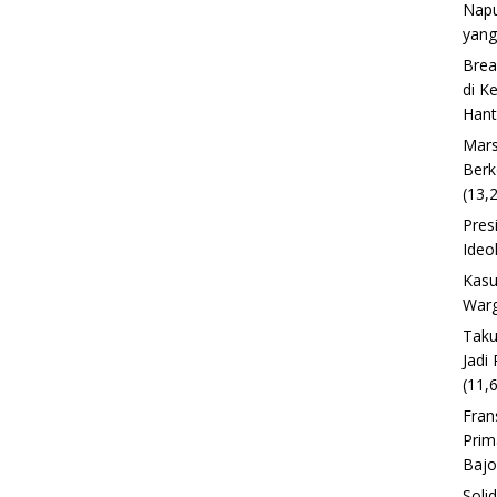
Napu
yang
Brea
di K
Han
Mars
Berk
(13,
Pres
Ideo
Kasu
Warg
Taku
Jadi
(11,
Fran
Prim
Baj
Soli