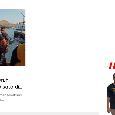
uruh
sata di
 mengevakuasi
 I…