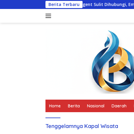
Langsung
indak Lanjuti
Travel Agent Sulit Dihubungi, Empat Turi
Berita Terbaru
ke
konten
tutup
Home
Berita
Nasional
Daerah
Tenggelamnya Kapal Wisata