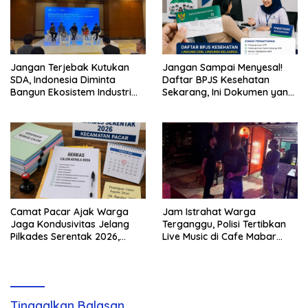
Jangan Terjebak Kutukan
Jangan Sampai Menyesal!
SDA, Indonesia Diminta
Daftar BPJS Kesehatan
Bangun Ekosistem Industri
Sekarang, Ini Dokumen yang
Berkelanjutan
Dibutuhkan
Camat Pacar Ajak Warga
Jam Istrahat Warga
Jaga Kondusivitas Jelang
Terganggu, Polisi Tertibkan
Pilkades Serentak 2026,
Live Music di Cafe Mabar
Delapan Desa Siap Tetapkan
Labuan Bajo
Calon
Tinggalkan Balasan