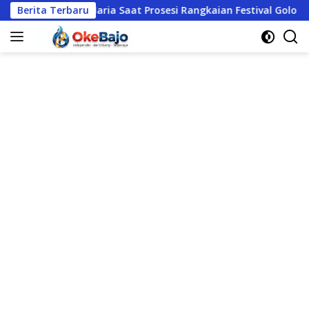
Langsung
Bunda Maria Saat Prosesi Rangkaian Festival Golo Koe 2026
Berita Terbaru
ke
konten