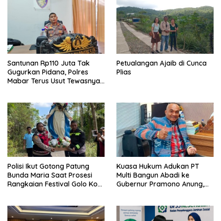
Santunan Rp110 Juta Tak
Petualangan Ajaib di Cunca
Gugurkan Pidana, Polres
Plias
Mabar Terus Usut Tewasnya
Dua WN China di Pulau Kelor
Polisi Ikut Gotong Patung
Kuasa Hukum Adukan PT
Bunda Maria Saat Prosesi
Multi Bangun Abadi ke
Rangkaian Festival Golo Koe
Gubernur Pramono Anung,
2026
Tuntut Pembayaran
Kompensasi 16 Pekerja