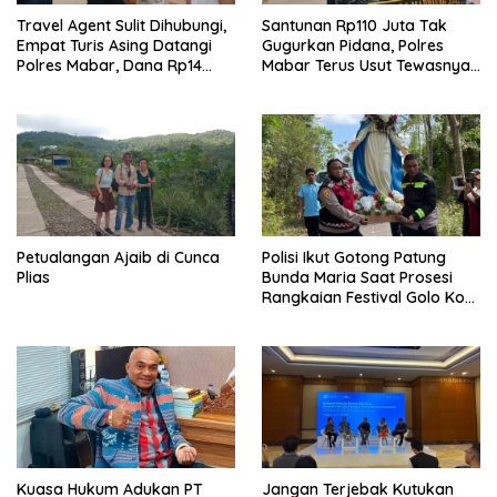
Travel Agent Sulit Dihubungi,
Santunan Rp110 Juta Tak
Empat Turis Asing Datangi
Gugurkan Pidana, Polres
Polres Mabar, Dana Rp14
Mabar Terus Usut Tewasnya
Juta Akhirnya Kembali
Dua WN China di Pulau Kelor
Petualangan Ajaib di Cunca
Polisi Ikut Gotong Patung
Plias
Bunda Maria Saat Prosesi
Rangkaian Festival Golo Koe
2026
Kuasa Hukum Adukan PT
Jangan Terjebak Kutukan