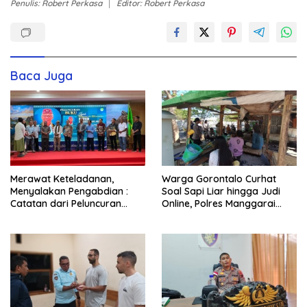
Penulis: Robert Perkasa
Editor: Robert Perkasa
Baca Juga
Merawat Keteladanan,
Warga Gorontalo Curhat
Menyalakan Pengabdian :
Soal Sapi Liar hingga Judi
Catatan dari Peluncuran
Online, Polres Manggarai
Buku Karya dan Dedikasi
Barat Janji Tindak Lanjuti
Pater Marsel Agot, SVD