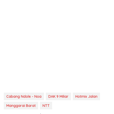
Cabang Ndole - Noa
DAK 9 Miliar
Hotmix Jalan
Manggarai Barat
NTT