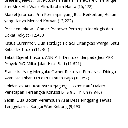
Breaking News : MA Putuskan Tanah 11 Hektare di Kerangan
Sah Milik Ahli Waris Alm. Ibrahim Hanta
(15,422)
Marsel Jeramun: Pilih Pemimpin yang Rela Berkorban, Bukan
yang Hanya Mencari Korban
(13,222)
Presiden Jokowi : Ganjar Pranowo Pemimpin Ideologis dan
Dekat Rakyat
(12,453)
Kasus Curanmor, Dua Terduga Pelaku Ditangkap Warga, Satu
Kabur ke Hutan
(11,784)
Takut Dijerat Hukum, ASN Pilih Dimutasi daripada Jadi PPK
Proyek Rp7 Miliar Jalan Hita–Bari
(11,621)
Fransiska Yang Mengaku Owner Restoran Primarasa Diduga
Akan Melarikan Diri dari Labuan Bajo
(10,752)
Solidaritas Anti Korupsi : Kejagung Diskriminatif Dalam
Penetapan Tersangka Korupsi BTS 8,3 Triliun
(9,846)
Sedih, Dua Bocah Perempuan Asal Desa Pinggang Tewas
Tenggelam di Sungai Wae Kebong
(9,693)