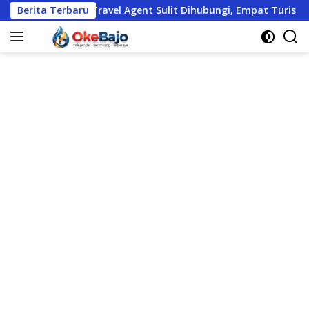
Langsung
Berita Terbaru
Travel Agent Sulit Dihubungi, Empat Turis Asing Datangi P
ke
konten