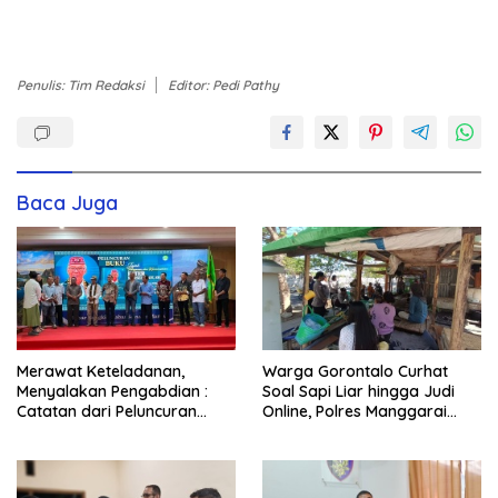
Penulis: Tim Redaksi
Editor: Pedi Pathy
Baca Juga
Merawat Keteladanan,
Warga Gorontalo Curhat
Menyalakan Pengabdian :
Soal Sapi Liar hingga Judi
Catatan dari Peluncuran
Online, Polres Manggarai
Buku Karya dan Dedikasi
Barat Janji Tindak Lanjuti
Pater Marsel Agot, SVD