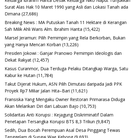
Keluarga Ibrahim Hanta Desak Keluarga Niko Naput Tunjukkan
Surat Alas Hak 10 Maret 1990 yang Asli dan Lokasi Tanah ada
Dimana
(27,686)
Breaking News : MA Putuskan Tanah 11 Hektare di Kerangan
Sah Milik Ahli Waris Alm. Ibrahim Hanta
(15,422)
Marsel Jeramun: Pilih Pemimpin yang Rela Berkorban, Bukan
yang Hanya Mencari Korban
(13,226)
Presiden Jokowi : Ganjar Pranowo Pemimpin Ideologis dan
Dekat Rakyat
(12,457)
Kasus Curanmor, Dua Terduga Pelaku Ditangkap Warga, Satu
Kabur ke Hutan
(11,784)
Takut Dijerat Hukum, ASN Pilih Dimutasi daripada Jadi PPK
Proyek Rp7 Miliar Jalan Hita–Bari
(11,621)
Fransiska Yang Mengaku Owner Restoran Primarasa Diduga
Akan Melarikan Diri dari Labuan Bajo
(10,753)
Solidaritas Anti Korupsi : Kejagung Diskriminatif Dalam
Penetapan Tersangka Korupsi BTS 8,3 Triliun
(9,847)
Sedih, Dua Bocah Perempuan Asal Desa Pinggang Tewas
Tenggelam di Sungai Wae Kebong
(9,693)