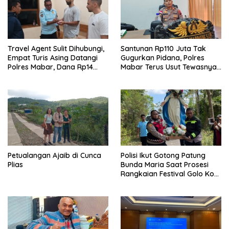
Travel Agent Sulit Dihubungi,
Santunan Rp110 Juta Tak
Empat Turis Asing Datangi
Gugurkan Pidana, Polres
Polres Mabar, Dana Rp14
Mabar Terus Usut Tewasnya
Juta Akhirnya Kembali
Dua WN China di Pulau Kelor
Petualangan Ajaib di Cunca
Polisi Ikut Gotong Patung
Plias
Bunda Maria Saat Prosesi
Rangkaian Festival Golo Koe
2026