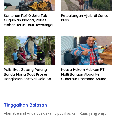
Santunan Rp110 Juta Tak
Petualangan Ajaib di Cunca
Gugurkan Pidana, Polres
Plias
Mabar Terus Usut Tewasnya
Dua WN China di Pulau Kelor
Polisi Ikut Gotong Patung
Kuasa Hukum Adukan PT
Bunda Maria Saat Prosesi
Multi Bangun Abadi ke
Rangkaian Festival Golo Koe
Gubernur Pramono Anung,
2026
Tuntut Pembayaran
Kompensasi 16 Pekerja
Tinggalkan Balasan
Alamat email Anda tidak akan dipublikasikan.
Ruas yang wajib