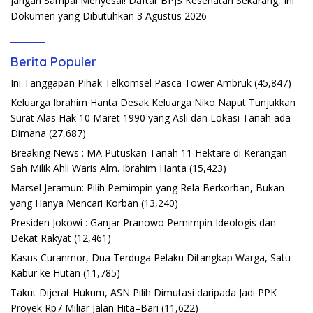
Jangan Sampai Menyesal! Daftar BPJS Kesehatan Sekarang, Ini
Dokumen yang Dibutuhkan
3 Agustus 2026
Berita Populer
Ini Tanggapan Pihak Telkomsel Pasca Tower Ambruk
(45,847)
Keluarga Ibrahim Hanta Desak Keluarga Niko Naput Tunjukkan
Surat Alas Hak 10 Maret 1990 yang Asli dan Lokasi Tanah ada
Dimana
(27,687)
Breaking News : MA Putuskan Tanah 11 Hektare di Kerangan
Sah Milik Ahli Waris Alm. Ibrahim Hanta
(15,423)
Marsel Jeramun: Pilih Pemimpin yang Rela Berkorban, Bukan
yang Hanya Mencari Korban
(13,240)
Presiden Jokowi : Ganjar Pranowo Pemimpin Ideologis dan
Dekat Rakyat
(12,461)
Kasus Curanmor, Dua Terduga Pelaku Ditangkap Warga, Satu
Kabur ke Hutan
(11,785)
Takut Dijerat Hukum, ASN Pilih Dimutasi daripada Jadi PPK
Proyek Rp7 Miliar Jalan Hita–Bari
(11,622)