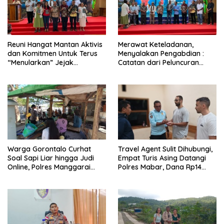
Reuni Hangat Mantan Aktivis
Merawat Keteladanan,
dan Komitmen Untuk Terus
Menyalakan Pengabdian :
“Menularkan” Jejak
Catatan dari Peluncuran
Kemanusiaan Pater Marsel
Buku Karya dan Dedikasi
Agot, SVD
Pater Marsel Agot, SVD
Warga Gorontalo Curhat
Travel Agent Sulit Dihubungi,
Soal Sapi Liar hingga Judi
Empat Turis Asing Datangi
Online, Polres Manggarai
Polres Mabar, Dana Rp14
Barat Janji Tindak Lanjuti
Juta Akhirnya Kembali