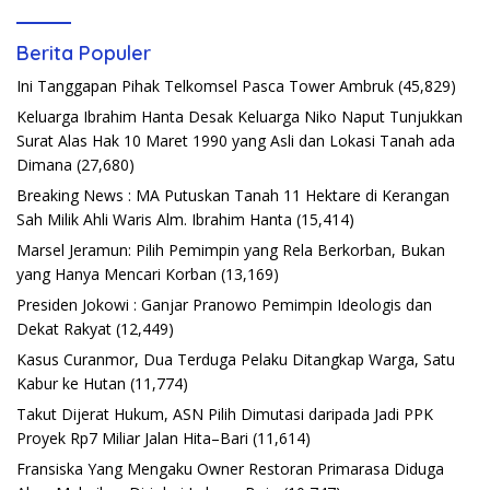
Berita Populer
Ini Tanggapan Pihak Telkomsel Pasca Tower Ambruk
(45,829)
Keluarga Ibrahim Hanta Desak Keluarga Niko Naput Tunjukkan
Surat Alas Hak 10 Maret 1990 yang Asli dan Lokasi Tanah ada
Dimana
(27,680)
Breaking News : MA Putuskan Tanah 11 Hektare di Kerangan
Sah Milik Ahli Waris Alm. Ibrahim Hanta
(15,414)
Marsel Jeramun: Pilih Pemimpin yang Rela Berkorban, Bukan
yang Hanya Mencari Korban
(13,169)
Presiden Jokowi : Ganjar Pranowo Pemimpin Ideologis dan
Dekat Rakyat
(12,449)
Kasus Curanmor, Dua Terduga Pelaku Ditangkap Warga, Satu
Kabur ke Hutan
(11,774)
Takut Dijerat Hukum, ASN Pilih Dimutasi daripada Jadi PPK
Proyek Rp7 Miliar Jalan Hita–Bari
(11,614)
Fransiska Yang Mengaku Owner Restoran Primarasa Diduga