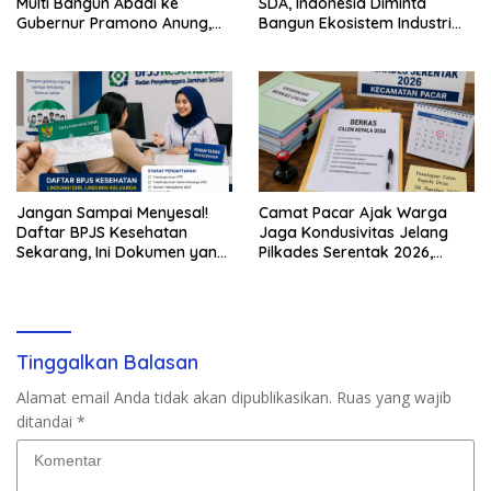
Multi Bangun Abadi ke
SDA, Indonesia Diminta
Gubernur Pramono Anung,
Bangun Ekosistem Industri
Tuntut Pembayaran
Berkelanjutan
Kompensasi 16 Pekerja
Jangan Sampai Menyesal!
Camat Pacar Ajak Warga
Daftar BPJS Kesehatan
Jaga Kondusivitas Jelang
Sekarang, Ini Dokumen yang
Pilkades Serentak 2026,
Dibutuhkan
Delapan Desa Siap Tetapkan
Calon
Tinggalkan Balasan
Alamat email Anda tidak akan dipublikasikan.
Ruas yang wajib
ditandai
*