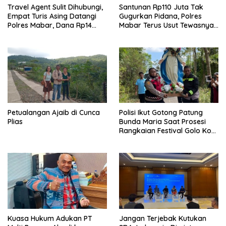
Travel Agent Sulit Dihubungi,
Santunan Rp110 Juta Tak
Empat Turis Asing Datangi
Gugurkan Pidana, Polres
Polres Mabar, Dana Rp14
Mabar Terus Usut Tewasnya
Juta Akhirnya Kembali
Dua WN China di Pulau Kelor
Petualangan Ajaib di Cunca
Polisi Ikut Gotong Patung
Plias
Bunda Maria Saat Prosesi
Rangkaian Festival Golo Koe
2026
Kuasa Hukum Adukan PT
Jangan Terjebak Kutukan