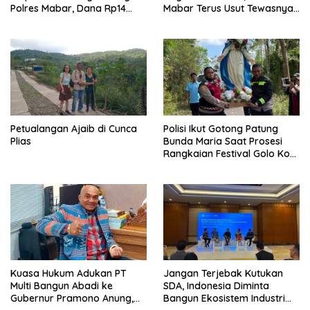
Polres Mabar, Dana Rp14
Mabar Terus Usut Tewasnya
Juta Akhirnya Kembali
Dua WN China di Pulau Kelor
Petualangan Ajaib di Cunca
Polisi Ikut Gotong Patung
Plias
Bunda Maria Saat Prosesi
Rangkaian Festival Golo Koe
2026
Kuasa Hukum Adukan PT
Jangan Terjebak Kutukan
Multi Bangun Abadi ke
SDA, Indonesia Diminta
Gubernur Pramono Anung,
Bangun Ekosistem Industri