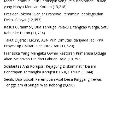
Marsel Jeramun: Pilih Pemimpin yang Rela Berkorban, Bukan
yang Hanya Mencari Korban
(13,218)
Presiden Jokowi : Ganjar Pranowo Pemimpin Ideologis dan
Dekat Rakyat
(12,453)
Kasus Curanmor, Dua Terduga Pelaku Ditangkap Warga, Satu
Kabur ke Hutan
(11,784)
Takut Dijerat Hukum, ASN Pilih Dimutasi daripada Jadi PPK
Proyek Rp7 Miliar Jalan Hita–Bari
(11,620)
Fransiska Yang Mengaku Owner Restoran Primarasa Diduga
Akan Melarikan Diri dari Labuan Bajo
(10,752)
Solidaritas Anti Korupsi : Kejagung Diskriminatif Dalam
Penetapan Tersangka Korupsi BTS 8,3 Triliun
(9,844)
Sedih, Dua Bocah Perempuan Asal Desa Pinggang Tewas
Tenggelam di Sungai Wae Kebong
(9,690)