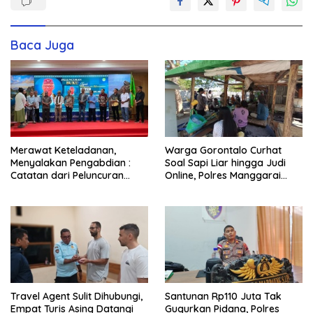
Baca Juga
Merawat Keteladanan,
Warga Gorontalo Curhat
Menyalakan Pengabdian :
Soal Sapi Liar hingga Judi
Catatan dari Peluncuran
Online, Polres Manggarai
Buku Karya dan Dedikasi
Barat Janji Tindak Lanjuti
Pater Marsel Agot, SVD
Travel Agent Sulit Dihubungi,
Santunan Rp110 Juta Tak
Empat Turis Asing Datangi
Gugurkan Pidana, Polres