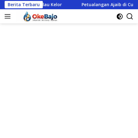
Langsung
ulau Kelor
Berita Terbaru
Petualangan Ajaib di Cunca Plias
Po
ke
konten