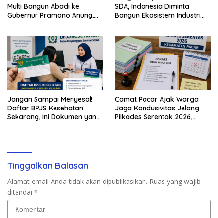
Multi Bangun Abadi ke
SDA, Indonesia Diminta
Gubernur Pramono Anung,
Bangun Ekosistem Industri
Tuntut Pembayaran
Berkelanjutan
Kompensasi 16 Pekerja
Jangan Sampai Menyesal!
Camat Pacar Ajak Warga
Daftar BPJS Kesehatan
Jaga Kondusivitas Jelang
Sekarang, Ini Dokumen yang
Pilkades Serentak 2026,
Dibutuhkan
Delapan Desa Siap Tetapkan
Calon
Tinggalkan Balasan
Alamat email Anda tidak akan dipublikasikan.
Ruas yang wajib
ditandai
*