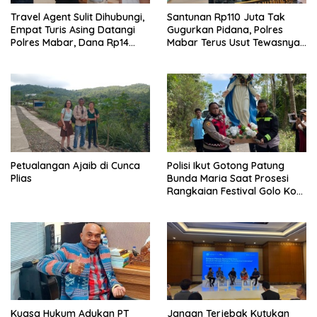
Travel Agent Sulit Dihubungi,
Santunan Rp110 Juta Tak
Empat Turis Asing Datangi
Gugurkan Pidana, Polres
Polres Mabar, Dana Rp14
Mabar Terus Usut Tewasnya
Juta Akhirnya Kembali
Dua WN China di Pulau Kelor
Petualangan Ajaib di Cunca
Polisi Ikut Gotong Patung
Plias
Bunda Maria Saat Prosesi
Rangkaian Festival Golo Koe
2026
Kuasa Hukum Adukan PT
Jangan Terjebak Kutukan