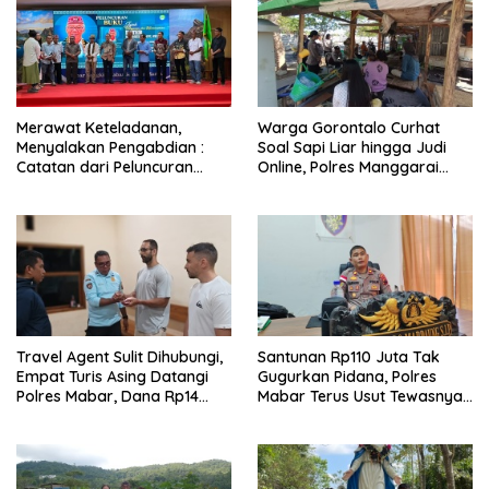
Merawat Keteladanan,
Warga Gorontalo Curhat
Menyalakan Pengabdian :
Soal Sapi Liar hingga Judi
Catatan dari Peluncuran
Online, Polres Manggarai
Buku Karya dan Dedikasi
Barat Janji Tindak Lanjuti
Pater Marsel Agot, SVD
Travel Agent Sulit Dihubungi,
Santunan Rp110 Juta Tak
Empat Turis Asing Datangi
Gugurkan Pidana, Polres
Polres Mabar, Dana Rp14
Mabar Terus Usut Tewasnya
Juta Akhirnya Kembali
Dua WN China di Pulau Kelor