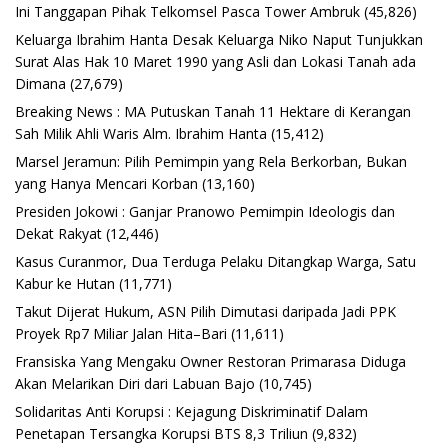
Ini Tanggapan Pihak Telkomsel Pasca Tower Ambruk
(45,826)
Keluarga Ibrahim Hanta Desak Keluarga Niko Naput Tunjukkan
Surat Alas Hak 10 Maret 1990 yang Asli dan Lokasi Tanah ada
Dimana
(27,679)
Breaking News : MA Putuskan Tanah 11 Hektare di Kerangan
Sah Milik Ahli Waris Alm. Ibrahim Hanta
(15,412)
Marsel Jeramun: Pilih Pemimpin yang Rela Berkorban, Bukan
yang Hanya Mencari Korban
(13,160)
Presiden Jokowi : Ganjar Pranowo Pemimpin Ideologis dan
Dekat Rakyat
(12,446)
Kasus Curanmor, Dua Terduga Pelaku Ditangkap Warga, Satu
Kabur ke Hutan
(11,771)
Takut Dijerat Hukum, ASN Pilih Dimutasi daripada Jadi PPK
Proyek Rp7 Miliar Jalan Hita–Bari
(11,611)
Fransiska Yang Mengaku Owner Restoran Primarasa Diduga
Akan Melarikan Diri dari Labuan Bajo
(10,745)
Solidaritas Anti Korupsi : Kejagung Diskriminatif Dalam
Penetapan Tersangka Korupsi BTS 8,3 Triliun
(9,832)