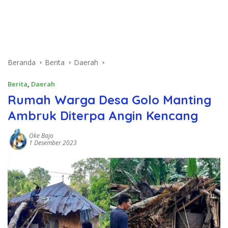
Beranda
Berita
Daerah
Berita
,
Daerah
Rumah Warga Desa Golo Manting
Ambruk Diterpa Angin Kencang
Oke Bajo
1 Desember 2023