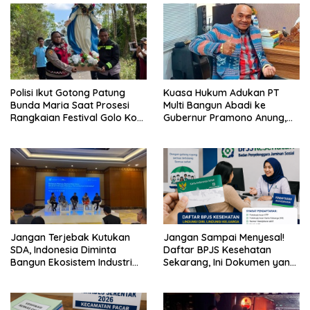
Polisi Ikut Gotong Patung
Kuasa Hukum Adukan PT
Bunda Maria Saat Prosesi
Multi Bangun Abadi ke
Rangkaian Festival Golo Koe
Gubernur Pramono Anung,
2026
Tuntut Pembayaran
Kompensasi 16 Pekerja
Jangan Terjebak Kutukan
Jangan Sampai Menyesal!
SDA, Indonesia Diminta
Daftar BPJS Kesehatan
Bangun Ekosistem Industri
Sekarang, Ini Dokumen yang
Berkelanjutan
Dibutuhkan