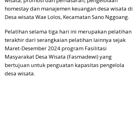
wisata, promosi dan pemasaran, pengelolaan
homestay dan manajemen keuangan desa wisata di
Desa wisata Wae Lolos, Kecamatan Sano Nggoang.
Pelatihan selama tiga hari ini merupakan pelatihan
terakhir dari serangkaian pelatihan lainnya sejak
Maret-Desember 2024 program Fasilitasi
Masyarakat Desa Wisata (Fasmadewi) yang
bertujuan untuk penguatan kapasitas pengelola
desa wisata.