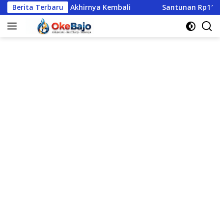
Langsung
4 Juta Akhirnya Kembali
Berita Terbaru
Santunan Rp110 Juta Tak Gugu
ke
konten