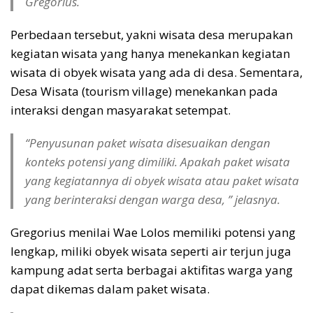
Gregorius.
Perbedaan tersebut, yakni wisata desa merupakan
kegiatan wisata yang hanya menekankan kegiatan
wisata di obyek wisata yang ada di desa. Sementara,
Desa Wisata (tourism village) menekankan pada
interaksi dengan masyarakat setempat.
“Penyusunan paket wisata disesuaikan dengan
konteks potensi yang dimiliki. Apakah paket wisata
yang kegiatannya di obyek wisata atau paket wisata
yang berinteraksi dengan warga desa, ” jelasnya.
Gregorius menilai Wae Lolos memiliki potensi yang
lengkap, miliki obyek wisata seperti air terjun juga
kampung adat serta berbagai aktifitas warga yang
dapat dikemas dalam paket wisata.