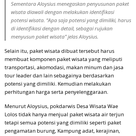
Sementara Aloysius menegaskan penyusunan paket
wisata diawali dengan melakukan identifikasi
potensi wisata. “Apa saja potensi yang dimiliki, harus
di identifikasi dengan detail, sebagai rujukan
menyusun paket wisata” jelas Aloysius.
Selain itu, paket wisata dibuat tersebut harus
membuat komponen paket wisata yang meliputi
transportasi, akomodasi, makan minum dan jasa
tour leader dan lain sebagainya berdasarkan
potensi yang dimiliki. Kemudian melakukan
perhitungan harga serta penyelenggaraan.
Menurut Aloysius, pokdarwis Desa Wisata Wae
Lolos tidak hanya menjual paket wisata air terjun
tetapi semua potensi yang dimiliki seperti paket
pengamatan burung, Kampung adat, kerajinan,