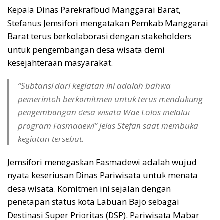
Kepala Dinas Parekrafbud Manggarai Barat,
Stefanus Jemsifori mengatakan Pemkab Manggarai
Barat terus berkolaborasi dengan stakeholders
untuk pengembangan desa wisata demi
kesejahteraan masyarakat.
“Subtansi dari kegiatan ini adalah bahwa
pemerintah berkomitmen untuk terus mendukung
pengembangan desa wisata Wae Lolos melalui
program Fasmadewi” jelas Stefan saat membuka
kegiatan tersebut.
Jemsifori menegaskan Fasmadewi adalah wujud
nyata keseriusan Dinas Pariwisata untuk menata
desa wisata. Komitmen ini sejalan dengan
penetapan status kota Labuan Bajo sebagai
Destinasi Super Prioritas (DSP). Pariwisata Mabar