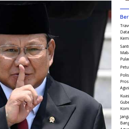
Ber
Trav
Data
Kemb
Sant
Maba
Pula
Petu
Poli
Pros
Agus
Kuas
Gube
Komp
Jang
Bang