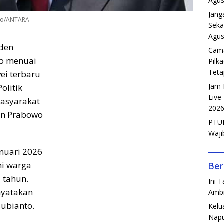
Agus
Jang
oto/ANTARA
Seka
Agus
iden
Cama
to menuai
Pilk
Teta
vei terbaru
Jam 
olitik
Live
asyarakat
202
an Prabowo
PTUN
Waji
anuari 2026
ni warga
Ber
 tahun.
Ini 
nyatakan
Amb
Subianto.
Kelu
Napu