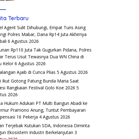
ita Terbaru
el Agent Sulit Dihubungi, Empat Turis Asing
ngi Polres Mabar, Dana Rp14 Juta Akhirnya
ali
6 Agustus 2026
unan Rp110 Juta Tak Gugurkan Pidana, Polres
r Terus Usut Tewasnya Dua WN China di
u Kelor
6 Agustus 2026
alangan Ajaib di Cunca Plias
5 Agustus 2026
si Ikut Gotong Patung Bunda Maria Saat
esi Rangkaian Festival Golo Koe 2026
5
tus 2026
a Hukum Adukan PT Multi Bangun Abadi ke
rnur Pramono Anung, Tuntut Pembayaran
ensasi 16 Pekerja
4 Agustus 2026
an Terjebak Kutukan SDA, Indonesia Diminta
un Ekosistem Industri Berkelanjutan
3