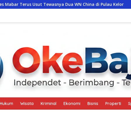
ut Tewasnya Dua WN China di Pulau Kelor
Petualangan A
Hukum
Wisata
Kriminal
Ekonomi
Bisnis
Properti
S