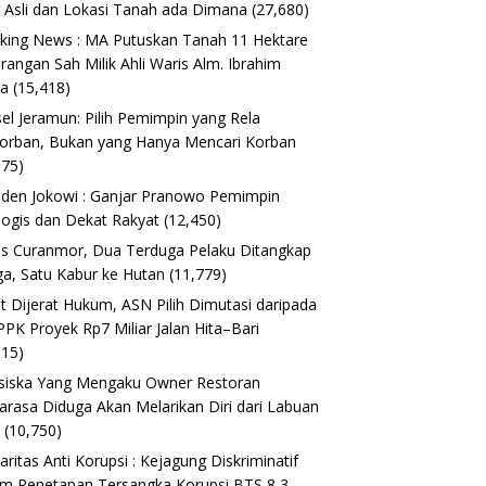
 Asli dan Lokasi Tanah ada Dimana
(27,680)
king News : MA Putuskan Tanah 11 Hektare
erangan Sah Milik Ahli Waris Alm. Ibrahim
ta
(15,418)
el Jeramun: Pilih Pemimpin yang Rela
orban, Bukan yang Hanya Mencari Korban
175)
iden Jokowi : Ganjar Pranowo Pemimpin
logis dan Dekat Rakyat
(12,450)
s Curanmor, Dua Terduga Pelaku Ditangkap
a, Satu Kabur ke Hutan
(11,779)
t Dijerat Hukum, ASN Pilih Dimutasi daripada
 PPK Proyek Rp7 Miliar Jalan Hita–Bari
615)
siska Yang Mengaku Owner Restoran
arasa Diduga Akan Melarikan Diri dari Labuan
o
(10,750)
daritas Anti Korupsi : Kejagung Diskriminatif
m Penetapan Tersangka Korupsi BTS 8,3