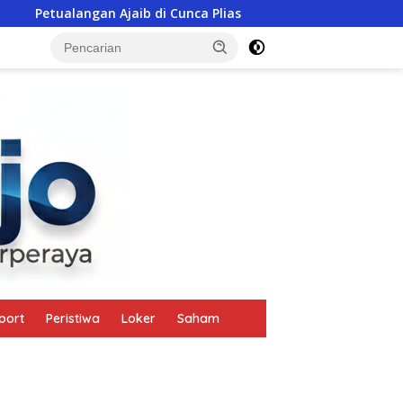
jaib di Cunca Plias
Polisi Ikut Gotong Patung Bunda Ma
tutup
port
Peristiwa
Loker
Saham