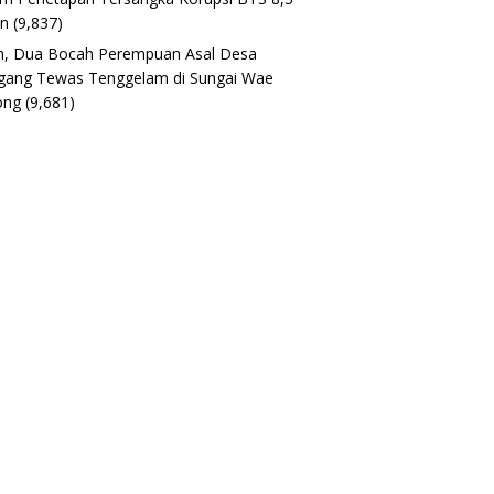
un
(9,837)
h, Dua Bocah Perempuan Asal Desa
gang Tewas Tenggelam di Sungai Wae
ong
(9,681)