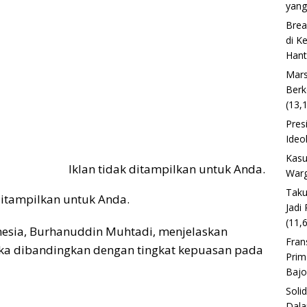
yang
Brea
di K
Han
Mars
Berk
(13,
Pres
Ideo
Kasu
Iklan tidak ditampilkan untuk Anda.
Warg
Taku
 ditampilkan untuk Anda.
Jadi
(11,
donesia, Burhanuddin Muhtadi, menjelaskan
Fran
 jika dibandingkan dengan tingkat kepuasan pada
Prim
Baj
Soli
Dala