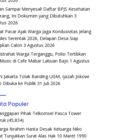
tus 2026
an Sampai Menyesal! Daftar BPJS Kesehatan
rang, Ini Dokumen yang Dibutuhkan
3
tus 2026
t Pacar Ajak Warga Jaga Kondusivitas Jelang
ades Serentak 2026, Delapan Desa Siap
pkan Calon
3 Agustus 2026
Istrahat Warga Terganggu, Polisi Tertibkan
 Music di Cafe Mabar Labuan Bajo
1 Agustus
6
 Jakarta Tolak Banding UGM, Ijazah Jokowi
b Dibuka ke Publik
31 Juli 2026
ita Populer
Tanggapan Pihak Telkomsel Pasca Tower
ruk
(45,834)
arga Ibrahim Hanta Desak Keluarga Niko
t Tunjukkan Surat Alas Hak 10 Maret 1990