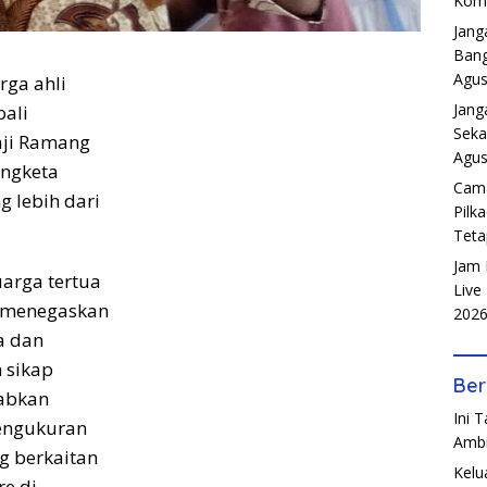
Komp
Jang
Bang
Agus
rga ahli
Jang
ali
Seka
aji Ramang
Agus
engketa
Cama
g lebih dari
Pilk
Teta
Jam 
arga tertua
Live
, menegaskan
202
a dan
 sikap
Ber
abkan
Ini 
pengukuran
Amb
 berkaitan
Kelu
re di