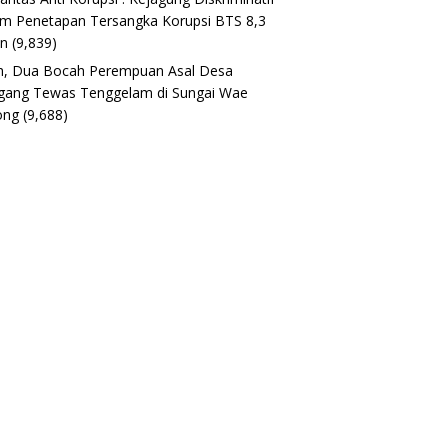
m Penetapan Tersangka Korupsi BTS 8,3
un
(9,839)
h, Dua Bocah Perempuan Asal Desa
gang Tewas Tenggelam di Sungai Wae
ong
(9,688)