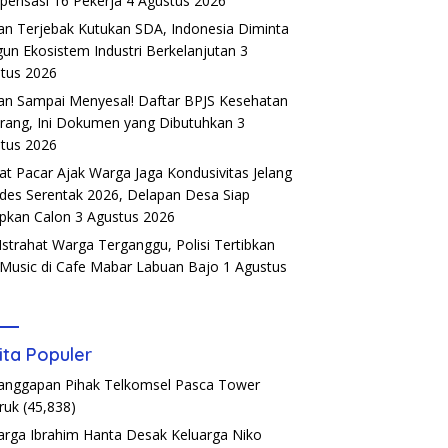
ensasi 16 Pekerja
4 Agustus 2026
an Terjebak Kutukan SDA, Indonesia Diminta
un Ekosistem Industri Berkelanjutan
3
tus 2026
an Sampai Menyesal! Daftar BPJS Kesehatan
rang, Ini Dokumen yang Dibutuhkan
3
tus 2026
t Pacar Ajak Warga Jaga Kondusivitas Jelang
ades Serentak 2026, Delapan Desa Siap
pkan Calon
3 Agustus 2026
Istrahat Warga Terganggu, Polisi Tertibkan
 Music di Cafe Mabar Labuan Bajo
1 Agustus
6
ita Populer
Tanggapan Pihak Telkomsel Pasca Tower
ruk
(45,838)
arga Ibrahim Hanta Desak Keluarga Niko