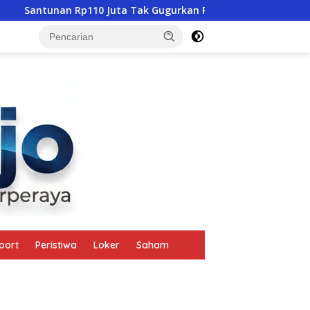
 Juta Tak Gugurkan Pidana, Polres Mabar Terus Usut Tewasnya
tutup
port
Peristiwa
Loker
Saham