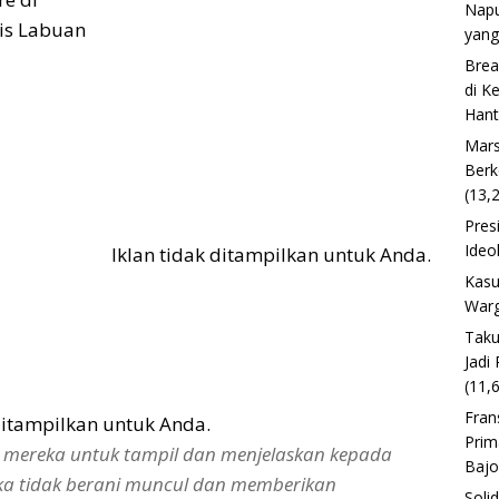
Napu
is Labuan
yang
Brea
di K
Han
Mars
Berk
(13,
Pres
Ideo
Iklan tidak ditampilkan untuk Anda.
Kasu
Warg
Taku
Jadi
(11,
Fran
 ditampilkan untuk Anda.
Prim
g mereka untuk tampil dan menjelaskan kepada
Baj
eka tidak berani muncul dan memberikan
Soli