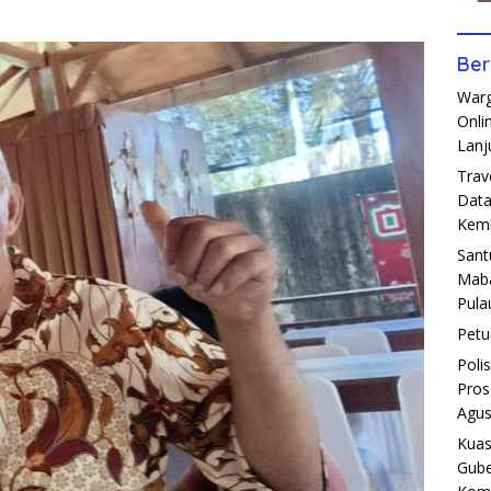
Ber
Warg
Onli
Lanj
Trav
Data
Kemb
Sant
Maba
Pula
Petu
Poli
Pros
Agus
Kuas
Gube