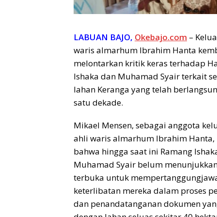
LABUAN BAJO,
Okebajo.com
– Kelua
waris almarhum Ibrahim Hanta kemb
melontarkan kritik keras terhadap H
Ishaka dan Muhamad Syair terkait s
lahan Keranga yang telah berlangsun
satu dekade.
Mikael Mensen, sebagai anggota kelu
ahli waris almarhum Ibrahim Hanta
bahwa hingga saat ini Ramang Ishak
Muhamad Syair belum menunjukkan
terbuka untuk mempertanggungjaw
keterlibatan mereka dalam proses 
dan penandatanganan dokumen yang
dengan lahan seluas sekitar 40 hekta