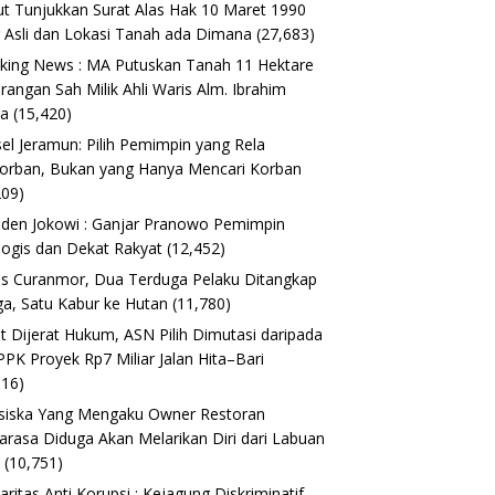
t Tunjukkan Surat Alas Hak 10 Maret 1990
 Asli dan Lokasi Tanah ada Dimana
(27,683)
king News : MA Putuskan Tanah 11 Hektare
erangan Sah Milik Ahli Waris Alm. Ibrahim
ta
(15,420)
el Jeramun: Pilih Pemimpin yang Rela
orban, Bukan yang Hanya Mencari Korban
209)
iden Jokowi : Ganjar Pranowo Pemimpin
logis dan Dekat Rakyat
(12,452)
s Curanmor, Dua Terduga Pelaku Ditangkap
a, Satu Kabur ke Hutan
(11,780)
t Dijerat Hukum, ASN Pilih Dimutasi daripada
 PPK Proyek Rp7 Miliar Jalan Hita–Bari
616)
siska Yang Mengaku Owner Restoran
arasa Diduga Akan Melarikan Diri dari Labuan
o
(10,751)
daritas Anti Korupsi : Kejagung Diskriminatif