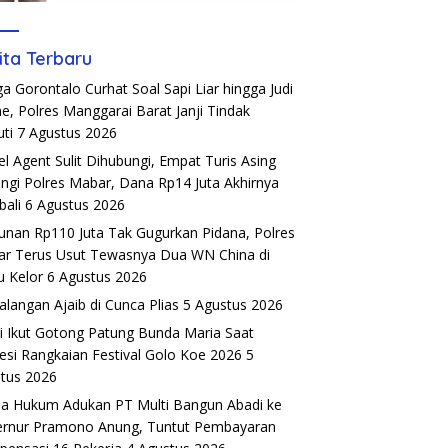
ita Terbaru
a Gorontalo Curhat Soal Sapi Liar hingga Judi
ne, Polres Manggarai Barat Janji Tindak
uti
7 Agustus 2026
el Agent Sulit Dihubungi, Empat Turis Asing
ngi Polres Mabar, Dana Rp14 Juta Akhirnya
ali
6 Agustus 2026
unan Rp110 Juta Tak Gugurkan Pidana, Polres
r Terus Usut Tewasnya Dua WN China di
u Kelor
6 Agustus 2026
alangan Ajaib di Cunca Plias
5 Agustus 2026
si Ikut Gotong Patung Bunda Maria Saat
esi Rangkaian Festival Golo Koe 2026
5
tus 2026
a Hukum Adukan PT Multi Bangun Abadi ke
rnur Pramono Anung, Tuntut Pembayaran