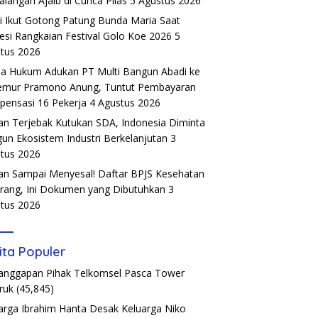
alangan Ajaib di Cunca Plias
5 Agustus 2026
si Ikut Gotong Patung Bunda Maria Saat
esi Rangkaian Festival Golo Koe 2026
5
tus 2026
a Hukum Adukan PT Multi Bangun Abadi ke
rnur Pramono Anung, Tuntut Pembayaran
ensasi 16 Pekerja
4 Agustus 2026
an Terjebak Kutukan SDA, Indonesia Diminta
un Ekosistem Industri Berkelanjutan
3
tus 2026
an Sampai Menyesal! Daftar BPJS Kesehatan
rang, Ini Dokumen yang Dibutuhkan
3
tus 2026
ita Populer
Tanggapan Pihak Telkomsel Pasca Tower
ruk
(45,845)
arga Ibrahim Hanta Desak Keluarga Niko