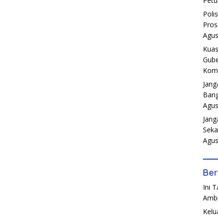
Petu
Poli
Pros
Agus
Kuas
Gube
Komp
Jang
Bang
Agus
Jang
Seka
Agus
Ber
Ini 
Amb
Kelu