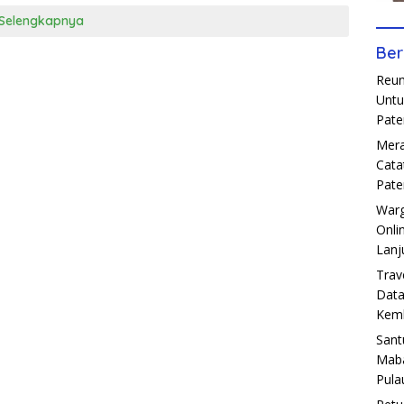
Selengkapnya
Ber
Reun
Untu
Pate
Mera
Cata
Pate
Warg
Onli
Lanj
Trav
Data
Kemb
Sant
Maba
Pula