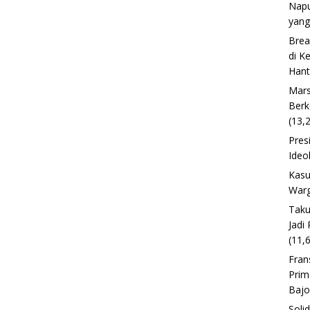
Napu
yang
Brea
di K
Han
Mars
Berk
(13,
Pres
Ideo
Kasu
Warg
Taku
Jadi
(11,
Fran
Prim
Baj
Soli