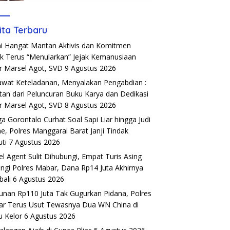
ita Terbaru
i Hangat Mantan Aktivis dan Komitmen
k Terus “Menularkan” Jejak Kemanusiaan
r Marsel Agot, SVD
9 Agustus 2026
wat Keteladanan, Menyalakan Pengabdian :
tan dari Peluncuran Buku Karya dan Dedikasi
r Marsel Agot, SVD
8 Agustus 2026
a Gorontalo Curhat Soal Sapi Liar hingga Judi
ne, Polres Manggarai Barat Janji Tindak
uti
7 Agustus 2026
el Agent Sulit Dihubungi, Empat Turis Asing
ngi Polres Mabar, Dana Rp14 Juta Akhirnya
ali
6 Agustus 2026
unan Rp110 Juta Tak Gugurkan Pidana, Polres
r Terus Usut Tewasnya Dua WN China di
u Kelor
6 Agustus 2026