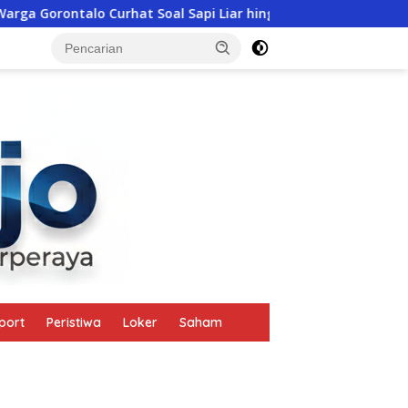
o Curhat Soal Sapi Liar hingga Judi Online, Polres Manggarai Ba
tutup
port
Peristiwa
Loker
Saham