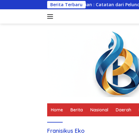
Langsung
n, Menyalakan Pengabdian : Catatan dari Peluncuran Buku Kar
Berita Terbaru
ke
konten
tutup
Home
Berita
Nasional
Daerah
Franisikus Eko