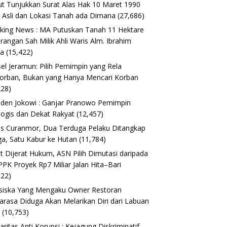
t Tunjukkan Surat Alas Hak 10 Maret 1990
 Asli dan Lokasi Tanah ada Dimana
(27,686)
king News : MA Putuskan Tanah 11 Hektare
erangan Sah Milik Ahli Waris Alm. Ibrahim
ta
(15,422)
el Jeramun: Pilih Pemimpin yang Rela
orban, Bukan yang Hanya Mencari Korban
228)
iden Jokowi : Ganjar Pranowo Pemimpin
logis dan Dekat Rakyat
(12,457)
s Curanmor, Dua Terduga Pelaku Ditangkap
a, Satu Kabur ke Hutan
(11,784)
t Dijerat Hukum, ASN Pilih Dimutasi daripada
 PPK Proyek Rp7 Miliar Jalan Hita–Bari
622)
siska Yang Mengaku Owner Restoran
arasa Diduga Akan Melarikan Diri dari Labuan
o
(10,753)
daritas Anti Korupsi : Kejagung Diskriminatif