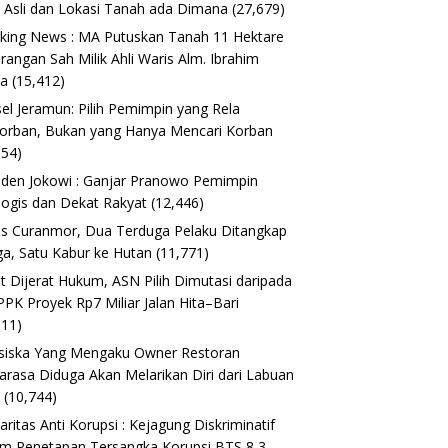
 Asli dan Lokasi Tanah ada Dimana
(27,679)
king News : MA Putuskan Tanah 11 Hektare
erangan Sah Milik Ahli Waris Alm. Ibrahim
ta
(15,412)
el Jeramun: Pilih Pemimpin yang Rela
orban, Bukan yang Hanya Mencari Korban
154)
iden Jokowi : Ganjar Pranowo Pemimpin
logis dan Dekat Rakyat
(12,446)
s Curanmor, Dua Terduga Pelaku Ditangkap
a, Satu Kabur ke Hutan
(11,771)
t Dijerat Hukum, ASN Pilih Dimutasi daripada
 PPK Proyek Rp7 Miliar Jalan Hita–Bari
611)
siska Yang Mengaku Owner Restoran
arasa Diduga Akan Melarikan Diri dari Labuan
o
(10,744)
daritas Anti Korupsi : Kejagung Diskriminatif
m Penetapan Tersangka Korupsi BTS 8,3