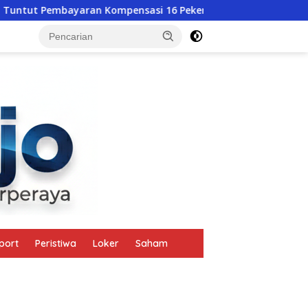
an Kompensasi 16 Pekerja
Jangan Terjebak Kutukan SD
tutup
port
Peristiwa
Loker
Saham