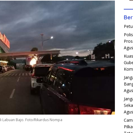
Ber
Petu
Poli
Pros
Agus
Kuas
Gube
Komp
Jang
Bang
Agus
Jang
Seka
Agus
Cama
di Labuan Bajo. Foto/Rikardus Nompa
Pilk