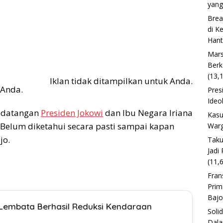
yang
Brea
di K
Han
Mars
Berk
(13,
Iklan tidak ditampilkan untuk Anda.
 Anda.
Pres
Ideo
kedatangan
Presiden Jokowi
dan Ibu Negara Iriana
Kasu
. Belum diketahui secara pasti sampai kapan
Warg
jo.
Taku
Jadi
(11,
Fran
Prim
Baj
 Lembata Berhasil Reduksi Kendaraan
Soli
Dala