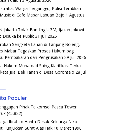
pkan Calon
3 Agustus 2026
Istrahat Warga Terganggu, Polisi Tertibkan
 Music di Cafe Mabar Labuan Bajo
1 Agustus
6
 Jakarta Tolak Banding UGM, Ijazah Jokowi
b Dibuka ke Publik
31 Juli 2026
rokan Sengketa Lahan di Tanjung Boleng,
es Mabar Tegaskan Proses Hukum bagi
ku Pembakaran dan Pengrusakan
29 Juli 2026
a Hukum Muhamad Saing Klarifikasi Terkait
keta Jual Beli Tanah di Desa Gorontalo
28 Juli
6
ita Populer
Tanggapan Pihak Telkomsel Pasca Tower
ruk
(45,822)
arga Ibrahim Hanta Desak Keluarga Niko
t Tunjukkan Surat Alas Hak 10 Maret 1990