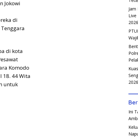
Teta
en Jokowi
Jam 
Live
reka di
202
a Tenggara
PTUN
Waji
Bent
a di kota
Polr
esawat
Pela
dara Komodo
Kuas
Seng
l 18. 44 Wita
202
h untuk
Ber
Ini 
Amb
Kelu
Napu