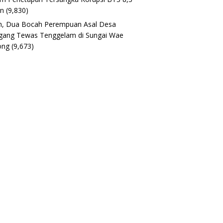
un
(9,830)
h, Dua Bocah Perempuan Asal Desa
gang Tewas Tenggelam di Sungai Wae
ong
(9,673)