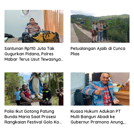
Barat Janji Tindak Lanjuti
Juta Akhirnya Kembali
Santunan Rp110 Juta Tak
Petualangan Ajaib di Cunca
Gugurkan Pidana, Polres
Plias
Mabar Terus Usut Tewasnya
Dua WN China di Pulau Kelor
Polisi Ikut Gotong Patung
Kuasa Hukum Adukan PT
Bunda Maria Saat Prosesi
Multi Bangun Abadi ke
Rangkaian Festival Golo Koe
Gubernur Pramono Anung,
2026
Tuntut Pembayaran
Kompensasi 16 Pekerja