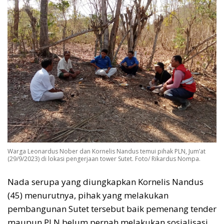
Warga Leonardus Nober dan Kornelis Nandus temui pihak PLN, Jum’at
(29/9/2023) di lokasi pengerjaan tower Sutet. Foto/ Rikardus Nompa.
Nada serupa yang diungkapkan Kornelis Nandus
(45) menurutnya, pihak yang melakukan
pembangunan Sutet tersebut baik pemenang tender
maupun PLN belum pernah melakukan sosialisasi