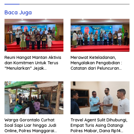
Baca Juga
Reuni Hangat Mantan Aktivis
Merawat Keteladanan,
dan Komitmen Untuk Terus
Menyalakan Pengabdian :
“Menularkan” Jejak
Catatan dari Peluncuran
Kemanusiaan Pater Marsel
Buku Karya dan Dedikasi
Agot, SVD
Pater Marsel Agot, SVD
Warga Gorontalo Curhat
Travel Agent Sulit Dihubungi,
Soal Sapi Liar hingga Judi
Empat Turis Asing Datangi
Online, Polres Manggarai
Polres Mabar, Dana Rp14