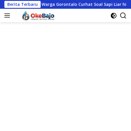
Langsung
arga Gorontalo Curhat Soal Sapi Liar hingga Judi Online, Polres
Berita Terbaru
ke
konten