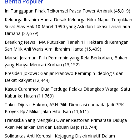
Berita Populer
Ini Tanggapan Pihak Telkomsel Pasca Tower Ambruk
(45,819)
Keluarga Ibrahim Hanta Desak Keluarga Niko Naput Tunjukkan
Surat Alas Hak 10 Maret 1990 yang Asli dan Lokasi Tanah ada
Dimana
(27,679)
Breaking News : MA Putuskan Tanah 11 Hektare di Kerangan
Sah Milik Ahli Waris Alm. Ibrahim Hanta
(15,409)
Marsel Jeramun: Pilih Pemimpin yang Rela Berkorban, Bukan
yang Hanya Mencari Korban
(13,152)
Presiden Jokowi : Ganjar Pranowo Pemimpin Ideologis dan
Dekat Rakyat
(12,444)
Kasus Curanmor, Dua Terduga Pelaku Ditangkap Warga, Satu
Kabur ke Hutan
(11,769)
Takut Dijerat Hukum, ASN Pilih Dimutasi daripada Jadi PPK
Proyek Rp7 Miliar Jalan Hita–Bari
(11,611)
Fransiska Yang Mengaku Owner Restoran Primarasa Diduga
Akan Melarikan Diri dari Labuan Bajo
(10,744)
Solidaritas Anti Korupsi : Kejagung Diskriminatif Dalam