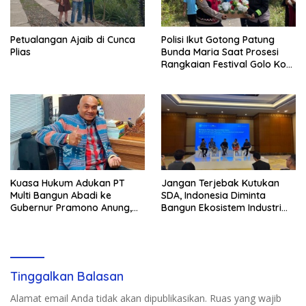
Petualangan Ajaib di Cunca
Polisi Ikut Gotong Patung
Plias
Bunda Maria Saat Prosesi
Rangkaian Festival Golo Koe
2026
Kuasa Hukum Adukan PT
Jangan Terjebak Kutukan
Multi Bangun Abadi ke
SDA, Indonesia Diminta
Gubernur Pramono Anung,
Bangun Ekosistem Industri
Tuntut Pembayaran
Berkelanjutan
Kompensasi 16 Pekerja
Tinggalkan Balasan
Alamat email Anda tidak akan dipublikasikan.
Ruas yang wajib