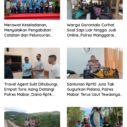
Merawat Keteladanan,
Warga Gorontalo Curhat
Menyalakan Pengabdian :
Soal Sapi Liar hingga Judi
Catatan dari Peluncuran
Online, Polres Manggarai
Buku Karya dan Dedikasi
Barat Janji Tindak Lanjuti
Pater Marsel Agot, SVD
Travel Agent Sulit Dihubungi,
Santunan Rp110 Juta Tak
Empat Turis Asing Datangi
Gugurkan Pidana, Polres
Polres Mabar, Dana Rp14
Mabar Terus Usut Tewasnya
Juta Akhirnya Kembali
Dua WN China di Pulau Kelor