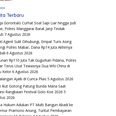
ita Terbaru
a Gorontalo Curhat Soal Sapi Liar hingga Judi
ne, Polres Manggarai Barat Janji Tindak
uti
7 Agustus 2026
el Agent Sulit Dihubungi, Empat Turis Asing
ngi Polres Mabar, Dana Rp14 Juta Akhirnya
ali
6 Agustus 2026
unan Rp110 Juta Tak Gugurkan Pidana, Polres
r Terus Usut Tewasnya Dua WN China di
u Kelor
6 Agustus 2026
alangan Ajaib di Cunca Plias
5 Agustus 2026
si Ikut Gotong Patung Bunda Maria Saat
esi Rangkaian Festival Golo Koe 2026
5
tus 2026
a Hukum Adukan PT Multi Bangun Abadi ke
rnur Pramono Anung, Tuntut Pembayaran