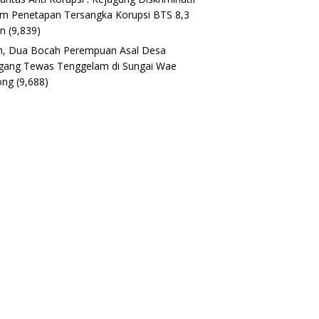
m Penetapan Tersangka Korupsi BTS 8,3
un
(9,839)
h, Dua Bocah Perempuan Asal Desa
gang Tewas Tenggelam di Sungai Wae
ong
(9,688)