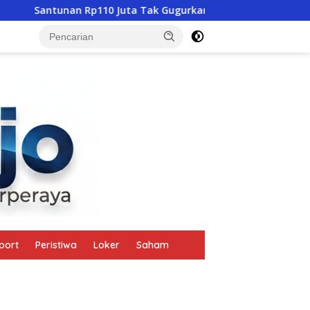
10 Juta Tak Gugurkan Pidana, Polres Mabar Terus Usut Tewasn
tutup
port
Peristiwa
Loker
Saham