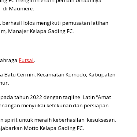
ding FC mengirim enam pemain binaannya
TT di Maumere.
 berhasil lolos mengikuti pemusatan latihan
am, Manajer Kelapa Gading FC.
lahraga
Futsal
.
Desa Batu Cermin, Kecamatan Komodo, Kabupaten
mur.
i pada tahun 2022 dengan taqline Latin “Amat
enangan menyukai ketekunan dan persiapan.
spirit untuk meraih keberhasilan, kesuksesan,
jabarkan Motto Kelapa Gading FC.