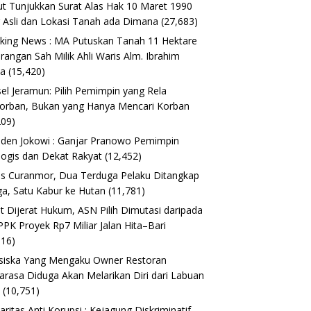
t Tunjukkan Surat Alas Hak 10 Maret 1990
 Asli dan Lokasi Tanah ada Dimana
(27,683)
king News : MA Putuskan Tanah 11 Hektare
erangan Sah Milik Ahli Waris Alm. Ibrahim
ta
(15,420)
el Jeramun: Pilih Pemimpin yang Rela
orban, Bukan yang Hanya Mencari Korban
209)
iden Jokowi : Ganjar Pranowo Pemimpin
logis dan Dekat Rakyat
(12,452)
s Curanmor, Dua Terduga Pelaku Ditangkap
a, Satu Kabur ke Hutan
(11,781)
t Dijerat Hukum, ASN Pilih Dimutasi daripada
 PPK Proyek Rp7 Miliar Jalan Hita–Bari
616)
siska Yang Mengaku Owner Restoran
arasa Diduga Akan Melarikan Diri dari Labuan
o
(10,751)
daritas Anti Korupsi : Kejagung Diskriminatif