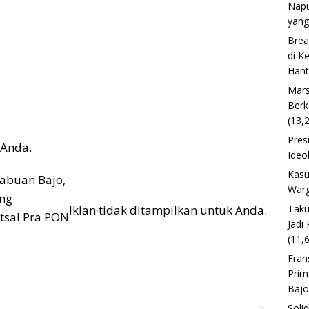
Napu
yang
Brea
di K
Han
Mars
Berk
(13,
Pres
 Anda.
Ideo
Kasu
 Labuan Bajo,
Warg
ang
Taku
Iklan tidak ditampilkan untuk Anda.
tsal Pra PON
Jadi
(11,
Fran
Prim
Baj
Soli