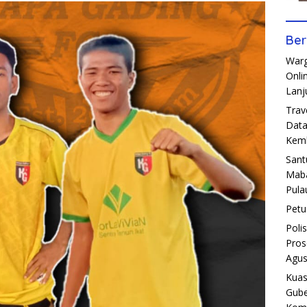
Ber
Warg
Onli
Lanj
Trav
Data
Kemb
Sant
Maba
Pula
Petu
Poli
Pros
Agus
Kuas
Gube