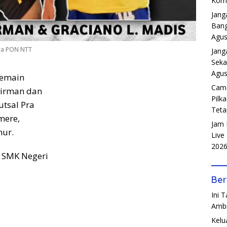
Komp
Jang
Bang
Agus
Pra PON NTT
Jang
Seka
Agus
emain
Cama
dirman dan
Pilk
utsal Pra
Teta
mere,
Jam 
mur.
Live
202
 SMK Negeri
Ber
Ini 
Amb
Kelu