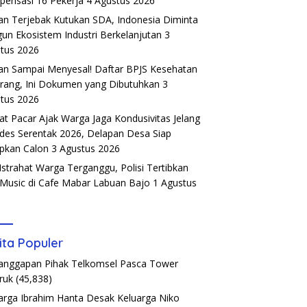
ensasi 16 Pekerja
4 Agustus 2026
an Terjebak Kutukan SDA, Indonesia Diminta
un Ekosistem Industri Berkelanjutan
3
tus 2026
an Sampai Menyesal! Daftar BPJS Kesehatan
rang, Ini Dokumen yang Dibutuhkan
3
tus 2026
t Pacar Ajak Warga Jaga Kondusivitas Jelang
ades Serentak 2026, Delapan Desa Siap
pkan Calon
3 Agustus 2026
Istrahat Warga Terganggu, Polisi Tertibkan
 Music di Cafe Mabar Labuan Bajo
1 Agustus
6
ita Populer
Tanggapan Pihak Telkomsel Pasca Tower
ruk
(45,838)
arga Ibrahim Hanta Desak Keluarga Niko