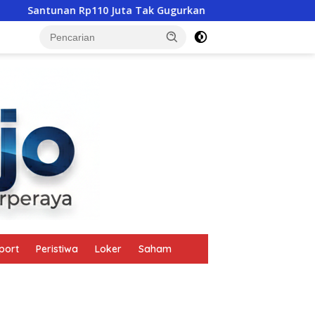
10 Juta Tak Gugurkan Pidana, Polres Mabar Terus Usut Tewasny
tutup
port
Peristiwa
Loker
Saham