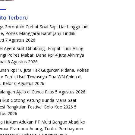
ita Terbaru
a Gorontalo Curhat Soal Sapi Liar hingga Judi
ne, Polres Manggarai Barat Janji Tindak
uti
7 Agustus 2026
el Agent Sulit Dihubungi, Empat Turis Asing
ngi Polres Mabar, Dana Rp14 Juta Akhirnya
ali
6 Agustus 2026
unan Rp110 Juta Tak Gugurkan Pidana, Polres
r Terus Usut Tewasnya Dua WN China di
u Kelor
6 Agustus 2026
alangan Ajaib di Cunca Plias
5 Agustus 2026
si Ikut Gotong Patung Bunda Maria Saat
esi Rangkaian Festival Golo Koe 2026
5
tus 2026
a Hukum Adukan PT Multi Bangun Abadi ke
rnur Pramono Anung, Tuntut Pembayaran