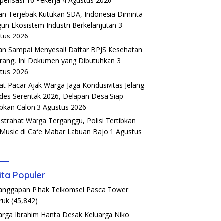
ensasi 16 Pekerja
4 Agustus 2026
an Terjebak Kutukan SDA, Indonesia Diminta
un Ekosistem Industri Berkelanjutan
3
tus 2026
an Sampai Menyesal! Daftar BPJS Kesehatan
rang, Ini Dokumen yang Dibutuhkan
3
tus 2026
t Pacar Ajak Warga Jaga Kondusivitas Jelang
ades Serentak 2026, Delapan Desa Siap
pkan Calon
3 Agustus 2026
Istrahat Warga Terganggu, Polisi Tertibkan
 Music di Cafe Mabar Labuan Bajo
1 Agustus
6
ita Populer
Tanggapan Pihak Telkomsel Pasca Tower
ruk
(45,842)
arga Ibrahim Hanta Desak Keluarga Niko