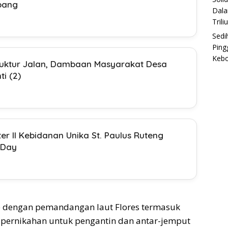
pang
Dala
Trili
Sedi
Ping
Keb
truktur Jalan, Dambaan Masyarakat Desa
i (2)
r II Kebidanan Unika St. Paulus Ruteng
 Day
 dengan pemandangan laut Flores termasuk
t pernikahan untuk pengantin dan antar-jemput