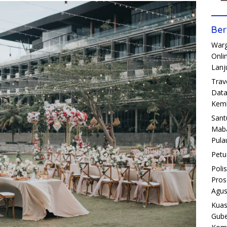
Ber
Warg
Onli
Lanj
Trav
Data
Kemb
Sant
Maba
Pula
Petu
Poli
Pros
Agus
Kuas
Gube