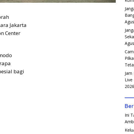
Komp
Jang
Bang
rah
Agus
ara Jakarta
Jang
on Center
Seka
Agus
Cama
omodo
Pilk
rapa
Teta
esial bagi
Jam 
Live
202
Ber
Ini 
Amb
Kelu