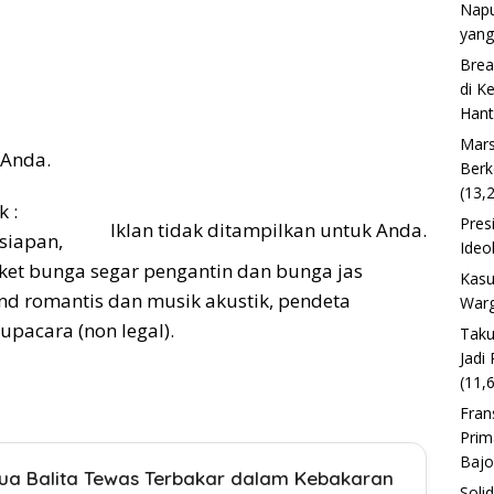
Napu
yang
Brea
di K
Han
Mars
 Anda.
Berk
(13,
 :
Pres
Iklan tidak ditampilkan untuk Anda.
siapan,
Ideo
ket bunga segar pengantin dan bunga jas
Kasu
and romantis dan musik akustik, pendeta
Warg
upacara (non legal).
Taku
Jadi
(11,
Fran
Prim
Baj
Dua Balita Tewas Terbakar dalam Kebakaran
Soli