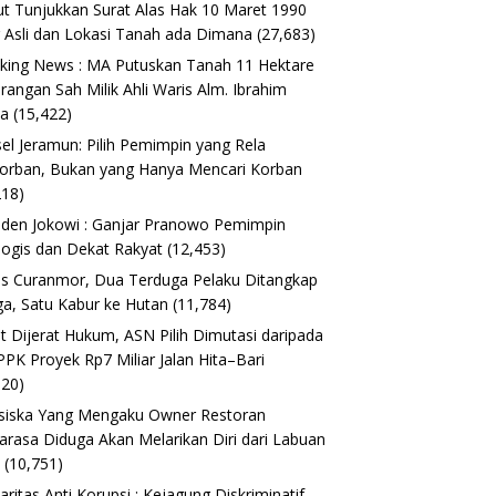
t Tunjukkan Surat Alas Hak 10 Maret 1990
 Asli dan Lokasi Tanah ada Dimana
(27,683)
king News : MA Putuskan Tanah 11 Hektare
erangan Sah Milik Ahli Waris Alm. Ibrahim
ta
(15,422)
el Jeramun: Pilih Pemimpin yang Rela
orban, Bukan yang Hanya Mencari Korban
218)
iden Jokowi : Ganjar Pranowo Pemimpin
logis dan Dekat Rakyat
(12,453)
s Curanmor, Dua Terduga Pelaku Ditangkap
a, Satu Kabur ke Hutan
(11,784)
t Dijerat Hukum, ASN Pilih Dimutasi daripada
 PPK Proyek Rp7 Miliar Jalan Hita–Bari
620)
siska Yang Mengaku Owner Restoran
arasa Diduga Akan Melarikan Diri dari Labuan
o
(10,751)
daritas Anti Korupsi : Kejagung Diskriminatif