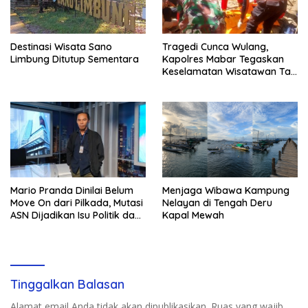
Destinasi Wisata Sano
Tragedi Cunca Wulang,
Limbung Ditutup Sementara
Kapolres Mabar Tegaskan
Keselamatan Wisatawan Tak
Bisa Ditawar
‎Mario Pranda Dinilai Belum
Menjaga Wibawa Kampung
Move On dari Pilkada, Mutasi
Nelayan di Tengah Deru
ASN Dijadikan Isu Politik dan
Kapal Mewah
Seret Gereja ke Polemik
Birokrasi
Tinggalkan Balasan
Alamat email Anda tidak akan dipublikasikan.
Ruas yang wajib