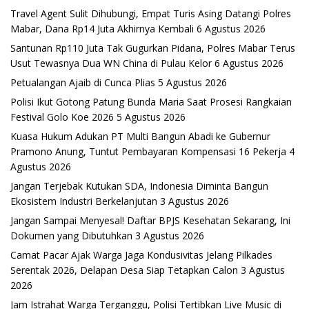
Travel Agent Sulit Dihubungi, Empat Turis Asing Datangi Polres
Mabar, Dana Rp14 Juta Akhirnya Kembali
6 Agustus 2026
Santunan Rp110 Juta Tak Gugurkan Pidana, Polres Mabar Terus
Usut Tewasnya Dua WN China di Pulau Kelor
6 Agustus 2026
Petualangan Ajaib di Cunca Plias
5 Agustus 2026
Polisi Ikut Gotong Patung Bunda Maria Saat Prosesi Rangkaian
Festival Golo Koe 2026
5 Agustus 2026
Kuasa Hukum Adukan PT Multi Bangun Abadi ke Gubernur
Pramono Anung, Tuntut Pembayaran Kompensasi 16 Pekerja
4
Agustus 2026
Jangan Terjebak Kutukan SDA, Indonesia Diminta Bangun
Ekosistem Industri Berkelanjutan
3 Agustus 2026
Jangan Sampai Menyesal! Daftar BPJS Kesehatan Sekarang, Ini
Dokumen yang Dibutuhkan
3 Agustus 2026
Camat Pacar Ajak Warga Jaga Kondusivitas Jelang Pilkades
Serentak 2026, Delapan Desa Siap Tetapkan Calon
3 Agustus
2026
Jam Istrahat Warga Terganggu, Polisi Tertibkan Live Music di