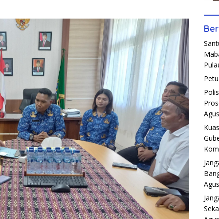
Ber
Sant
Maba
Pula
Petu
Poli
Pros
Agus
Kuas
Gube
Komp
Jang
Bang
Agus
Jang
Seka