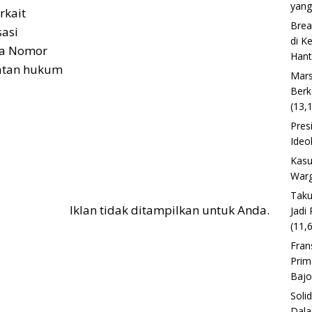
yang
rkait
Brea
sasi
di K
ia Nomor
Han
uatan hukum
Mars
Berk
(13,
Pres
Ideo
Kasu
Warg
Taku
Iklan tidak ditampilkan untuk Anda.
Jadi
(11,
Fran
Prim
Baj
Soli
Dala