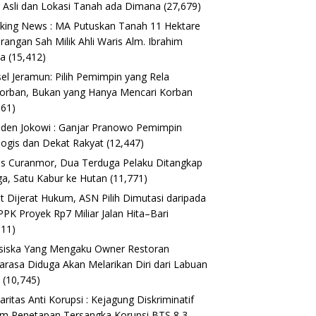
 Asli dan Lokasi Tanah ada Dimana
(27,679)
king News : MA Putuskan Tanah 11 Hektare
erangan Sah Milik Ahli Waris Alm. Ibrahim
ta
(15,412)
el Jeramun: Pilih Pemimpin yang Rela
orban, Bukan yang Hanya Mencari Korban
161)
iden Jokowi : Ganjar Pranowo Pemimpin
logis dan Dekat Rakyat
(12,447)
s Curanmor, Dua Terduga Pelaku Ditangkap
a, Satu Kabur ke Hutan
(11,771)
t Dijerat Hukum, ASN Pilih Dimutasi daripada
 PPK Proyek Rp7 Miliar Jalan Hita–Bari
611)
siska Yang Mengaku Owner Restoran
arasa Diduga Akan Melarikan Diri dari Labuan
o
(10,745)
daritas Anti Korupsi : Kejagung Diskriminatif
m Penetapan Tersangka Korupsi BTS 8,3