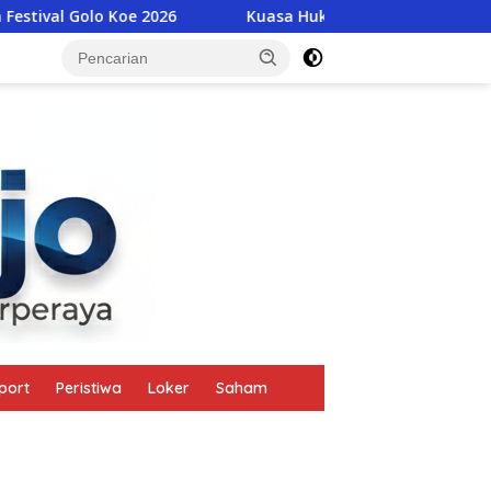
026
Kuasa Hukum Adukan PT Multi Bangun Abadi ke Gu
tutup
port
Peristiwa
Loker
Saham