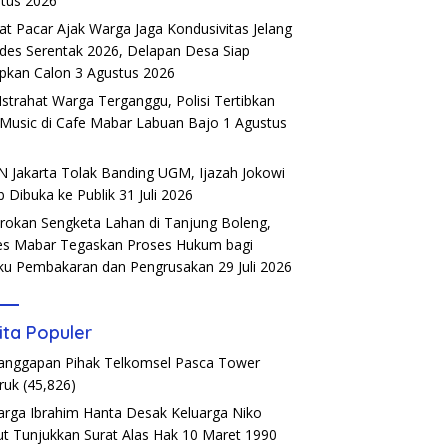
tus 2026
t Pacar Ajak Warga Jaga Kondusivitas Jelang
ades Serentak 2026, Delapan Desa Siap
pkan Calon
3 Agustus 2026
Istrahat Warga Terganggu, Polisi Tertibkan
 Music di Cafe Mabar Labuan Bajo
1 Agustus
6
 Jakarta Tolak Banding UGM, Ijazah Jokowi
b Dibuka ke Publik
31 Juli 2026
rokan Sengketa Lahan di Tanjung Boleng,
es Mabar Tegaskan Proses Hukum bagi
ku Pembakaran dan Pengrusakan
29 Juli 2026
ita Populer
Tanggapan Pihak Telkomsel Pasca Tower
ruk
(45,826)
arga Ibrahim Hanta Desak Keluarga Niko
t Tunjukkan Surat Alas Hak 10 Maret 1990