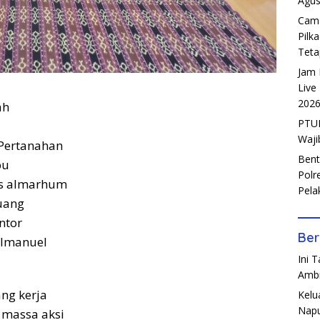
Agus
Cama
Pilk
Teta
Jam 
Live
202
ah
PTUN
Waji
 Pertanahan
Bent
bu
Polr
ris almarhum
Pela
uang
ntor
Ber
 Imanuel
Ini 
Amb
ang kerja
Kelu
Napu
 massa aksi