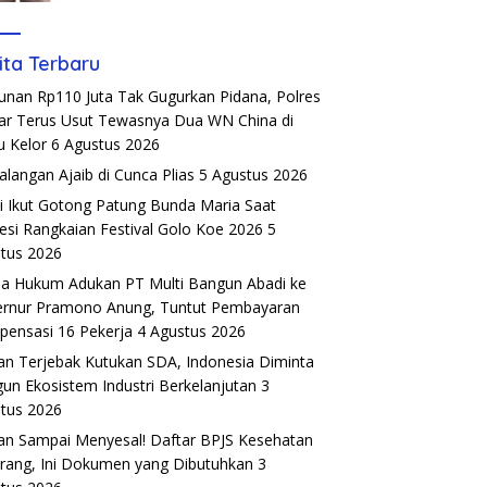
ita Terbaru
unan Rp110 Juta Tak Gugurkan Pidana, Polres
r Terus Usut Tewasnya Dua WN China di
u Kelor
6 Agustus 2026
alangan Ajaib di Cunca Plias
5 Agustus 2026
si Ikut Gotong Patung Bunda Maria Saat
esi Rangkaian Festival Golo Koe 2026
5
tus 2026
a Hukum Adukan PT Multi Bangun Abadi ke
rnur Pramono Anung, Tuntut Pembayaran
ensasi 16 Pekerja
4 Agustus 2026
an Terjebak Kutukan SDA, Indonesia Diminta
un Ekosistem Industri Berkelanjutan
3
tus 2026
an Sampai Menyesal! Daftar BPJS Kesehatan
rang, Ini Dokumen yang Dibutuhkan
3