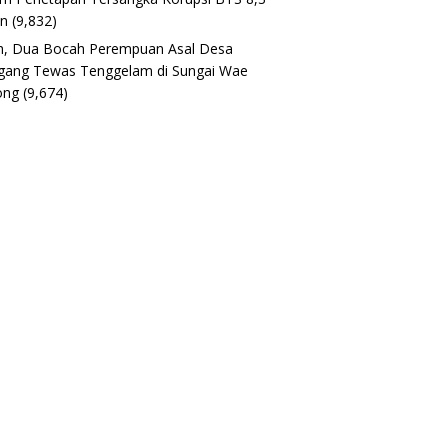
un
(9,832)
h, Dua Bocah Perempuan Asal Desa
gang Tewas Tenggelam di Sungai Wae
ong
(9,674)