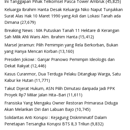
Ini Tanggapan Pihak Telkomsel Pasca Tower Ambruk
(45,825)
Keluarga Ibrahim Hanta Desak Keluarga Niko Naput Tunjukkan
Surat Alas Hak 10 Maret 1990 yang Asli dan Lokasi Tanah ada
Dimana
(27,679)
Breaking News : MA Putuskan Tanah 11 Hektare di Kerangan
Sah Milik Ahli Waris Alm. Ibrahim Hanta
(15,412)
Marsel Jeramun: Pilih Pemimpin yang Rela Berkorban, Bukan
yang Hanya Mencari Korban
(13,160)
Presiden Jokowi : Ganjar Pranowo Pemimpin Ideologis dan
Dekat Rakyat
(12,446)
Kasus Curanmor, Dua Terduga Pelaku Ditangkap Warga, Satu
Kabur ke Hutan
(11,771)
Takut Dijerat Hukum, ASN Pilih Dimutasi daripada Jadi PPK
Proyek Rp7 Miliar Jalan Hita–Bari
(11,611)
Fransiska Yang Mengaku Owner Restoran Primarasa Diduga
Akan Melarikan Diri dari Labuan Bajo
(10,745)
Solidaritas Anti Korupsi : Kejagung Diskriminatif Dalam
Penetapan Tersangka Korupsi BTS 8,3 Triliun
(9,832)