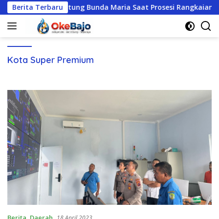
Langsung
Ikut Gotong Patung Bunda Maria Saat Prosesi Rangkaian Festiva
Berita Terbaru
ke
konten
Kota Super Premium
Berita
,
Daerah
18 April 2023