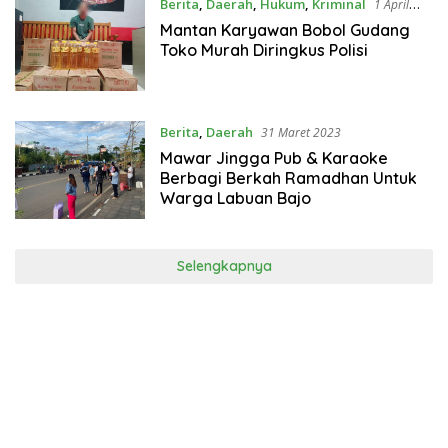
Berita
,
Daerah
,
Hukum
,
Kriminal
1 April
2023
Mantan Karyawan Bobol Gudang
Toko Murah Diringkus Polisi
Berita
,
Daerah
31 Maret 2023
Mawar Jingga Pub & Karaoke
Berbagi Berkah Ramadhan Untuk
Warga Labuan Bajo
Selengkapnya