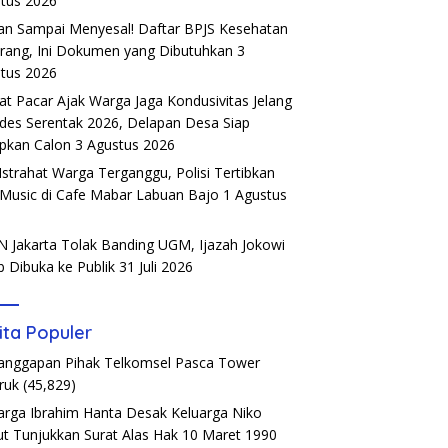
tus 2026
an Sampai Menyesal! Daftar BPJS Kesehatan
rang, Ini Dokumen yang Dibutuhkan
3
tus 2026
t Pacar Ajak Warga Jaga Kondusivitas Jelang
ades Serentak 2026, Delapan Desa Siap
pkan Calon
3 Agustus 2026
Istrahat Warga Terganggu, Polisi Tertibkan
 Music di Cafe Mabar Labuan Bajo
1 Agustus
6
 Jakarta Tolak Banding UGM, Ijazah Jokowi
b Dibuka ke Publik
31 Juli 2026
ita Populer
Tanggapan Pihak Telkomsel Pasca Tower
ruk
(45,829)
arga Ibrahim Hanta Desak Keluarga Niko
t Tunjukkan Surat Alas Hak 10 Maret 1990