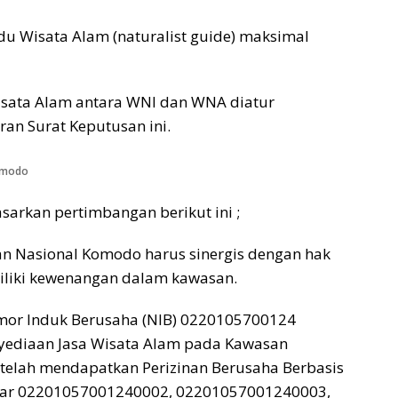
ndu Wisata Alam (naturalist guide) maksimal
Wisata Alam antara WNI dan WNA diatur
an Surat Keputusan ini.
Komodo
sarkan pertimbangan berikut ini ;
n Nasional Komodo harus sinergis dengan hak
iliki kewenangan dalam kawasan.
r Induk Berusaha (NIB) 0220105700124
nyediaan Jasa Wisata Alam pada Kawasan
telah mendapatkan Perizinan Berusaha Berbasis
andar 02201057001240002, 02201057001240003,