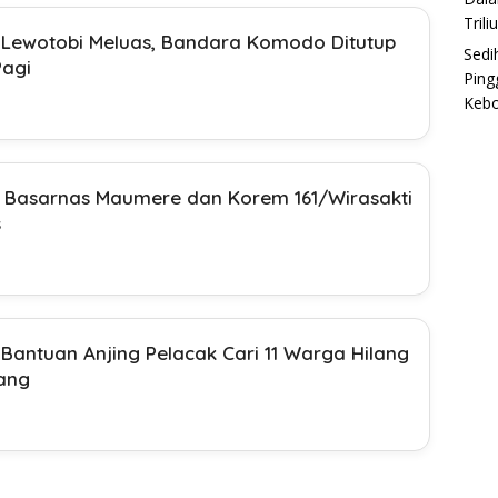
Trili
 Lewotobi Meluas, Bandara Komodo Ditutup
Sedi
Pagi
Ping
Keb
, Basarnas Maumere dan Korem 161/Wirasakti
s
antuan Anjing Pelacak Cari 11 Warga Hilang
ang