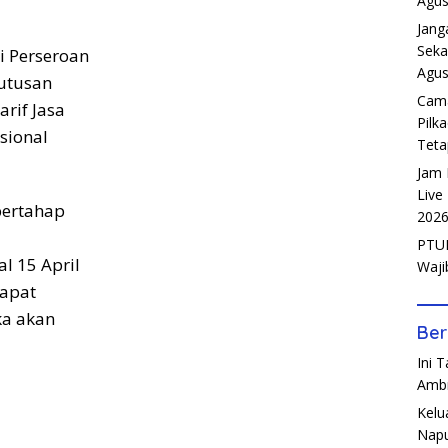
Agus
Jang
Seka
i Perseroan
Agus
utusan
Cama
rif Jasa
Pilk
sional
Teta
Jam 
Live
bertahap
202
PTUN
l 15 April
Waji
dapat
ka akan
Ber
Ini 
Amb
Kelu
Napu