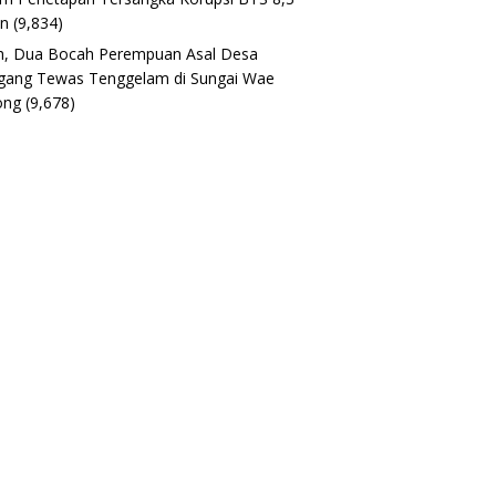
un
(9,834)
h, Dua Bocah Perempuan Asal Desa
gang Tewas Tenggelam di Sungai Wae
ong
(9,678)