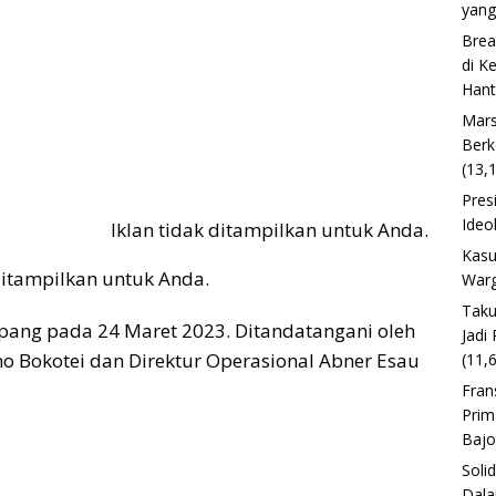
yang
Brea
di K
Han
Mars
Berk
(13,
Pres
Ideo
Iklan tidak ditampilkan untuk Anda.
Kasu
 ditampilkan untuk Anda.
Warg
Taku
upang pada 24 Maret 2023. Ditandatangani oleh
Jadi
o Bokotei dan Direktur Operasional Abner Esau
(11,
Fran
Prim
Baj
Soli
Dala