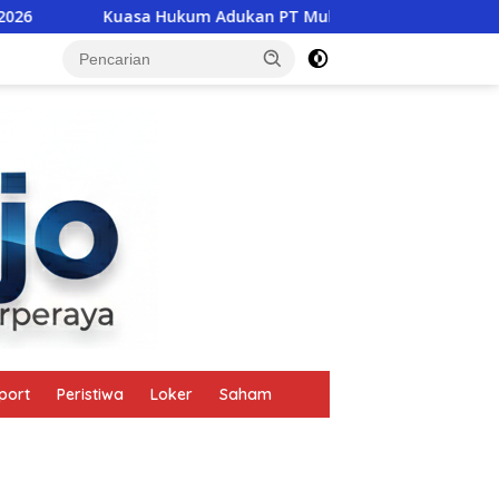
Hukum Adukan PT Multi Bangun Abadi ke Gubernur Pramono An
tutup
port
Peristiwa
Loker
Saham