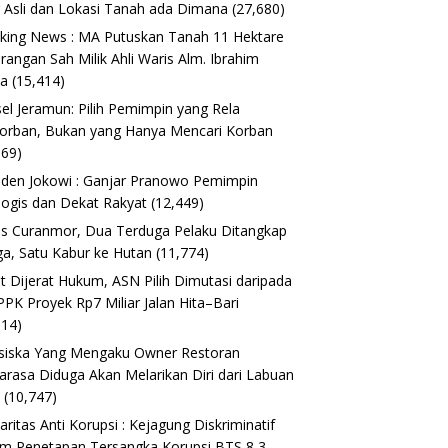
 Asli dan Lokasi Tanah ada Dimana
(27,680)
king News : MA Putuskan Tanah 11 Hektare
erangan Sah Milik Ahli Waris Alm. Ibrahim
ta
(15,414)
el Jeramun: Pilih Pemimpin yang Rela
orban, Bukan yang Hanya Mencari Korban
169)
iden Jokowi : Ganjar Pranowo Pemimpin
logis dan Dekat Rakyat
(12,449)
s Curanmor, Dua Terduga Pelaku Ditangkap
a, Satu Kabur ke Hutan
(11,774)
t Dijerat Hukum, ASN Pilih Dimutasi daripada
 PPK Proyek Rp7 Miliar Jalan Hita–Bari
614)
siska Yang Mengaku Owner Restoran
arasa Diduga Akan Melarikan Diri dari Labuan
o
(10,747)
daritas Anti Korupsi : Kejagung Diskriminatif
m Penetapan Tersangka Korupsi BTS 8,3