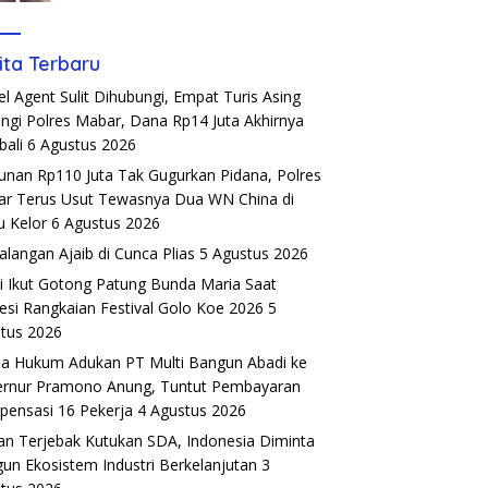
ita Terbaru
el Agent Sulit Dihubungi, Empat Turis Asing
ngi Polres Mabar, Dana Rp14 Juta Akhirnya
ali
6 Agustus 2026
unan Rp110 Juta Tak Gugurkan Pidana, Polres
r Terus Usut Tewasnya Dua WN China di
u Kelor
6 Agustus 2026
alangan Ajaib di Cunca Plias
5 Agustus 2026
si Ikut Gotong Patung Bunda Maria Saat
esi Rangkaian Festival Golo Koe 2026
5
tus 2026
a Hukum Adukan PT Multi Bangun Abadi ke
rnur Pramono Anung, Tuntut Pembayaran
ensasi 16 Pekerja
4 Agustus 2026
an Terjebak Kutukan SDA, Indonesia Diminta
un Ekosistem Industri Berkelanjutan
3