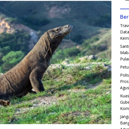
Ber
Trav
Data
Kemb
Sant
Maba
Pula
Petu
Poli
Pros
Agus
Kuas
Gube
Komp
Jang
Bang