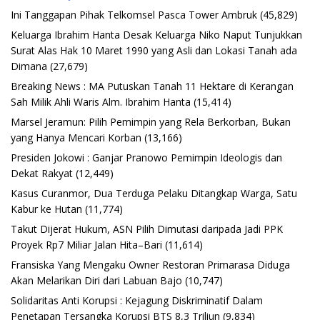
Ini Tanggapan Pihak Telkomsel Pasca Tower Ambruk
(45,829)
Keluarga Ibrahim Hanta Desak Keluarga Niko Naput Tunjukkan
Surat Alas Hak 10 Maret 1990 yang Asli dan Lokasi Tanah ada
Dimana
(27,679)
Breaking News : MA Putuskan Tanah 11 Hektare di Kerangan
Sah Milik Ahli Waris Alm. Ibrahim Hanta
(15,414)
Marsel Jeramun: Pilih Pemimpin yang Rela Berkorban, Bukan
yang Hanya Mencari Korban
(13,166)
Presiden Jokowi : Ganjar Pranowo Pemimpin Ideologis dan
Dekat Rakyat
(12,449)
Kasus Curanmor, Dua Terduga Pelaku Ditangkap Warga, Satu
Kabur ke Hutan
(11,774)
Takut Dijerat Hukum, ASN Pilih Dimutasi daripada Jadi PPK
Proyek Rp7 Miliar Jalan Hita–Bari
(11,614)
Fransiska Yang Mengaku Owner Restoran Primarasa Diduga
Akan Melarikan Diri dari Labuan Bajo
(10,747)
Solidaritas Anti Korupsi : Kejagung Diskriminatif Dalam
Penetapan Tersangka Korupsi BTS 8,3 Triliun
(9,834)