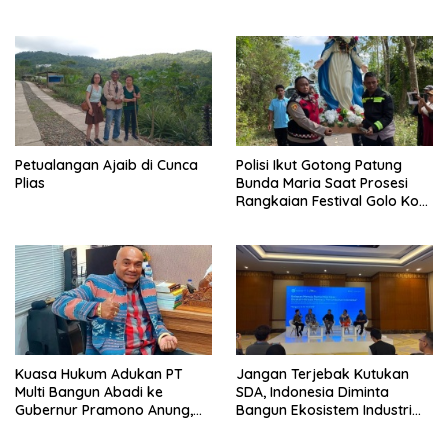
Juta Akhirnya Kembali
Dua WN China di Pulau Kelor
Petualangan Ajaib di Cunca
Polisi Ikut Gotong Patung
Plias
Bunda Maria Saat Prosesi
Rangkaian Festival Golo Koe
2026
Kuasa Hukum Adukan PT
Jangan Terjebak Kutukan
Multi Bangun Abadi ke
SDA, Indonesia Diminta
Gubernur Pramono Anung,
Bangun Ekosistem Industri
Tuntut Pembayaran
Berkelanjutan
Kompensasi 16 Pekerja