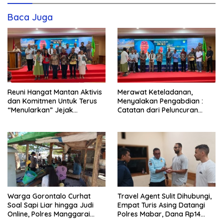
Baca Juga
Reuni Hangat Mantan Aktivis
Merawat Keteladanan,
dan Komitmen Untuk Terus
Menyalakan Pengabdian :
“Menularkan” Jejak
Catatan dari Peluncuran
Kemanusiaan Pater Marsel
Buku Karya dan Dedikasi
Agot, SVD
Pater Marsel Agot, SVD
Warga Gorontalo Curhat
Travel Agent Sulit Dihubungi,
Soal Sapi Liar hingga Judi
Empat Turis Asing Datangi
Online, Polres Manggarai
Polres Mabar, Dana Rp14