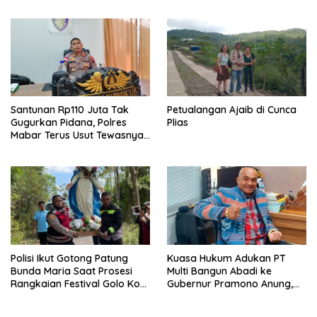
Barat Janji Tindak Lanjuti
Juta Akhirnya Kembali
Santunan Rp110 Juta Tak
Petualangan Ajaib di Cunca
Gugurkan Pidana, Polres
Plias
Mabar Terus Usut Tewasnya
Dua WN China di Pulau Kelor
Polisi Ikut Gotong Patung
Kuasa Hukum Adukan PT
Bunda Maria Saat Prosesi
Multi Bangun Abadi ke
Rangkaian Festival Golo Koe
Gubernur Pramono Anung,
2026
Tuntut Pembayaran
Kompensasi 16 Pekerja