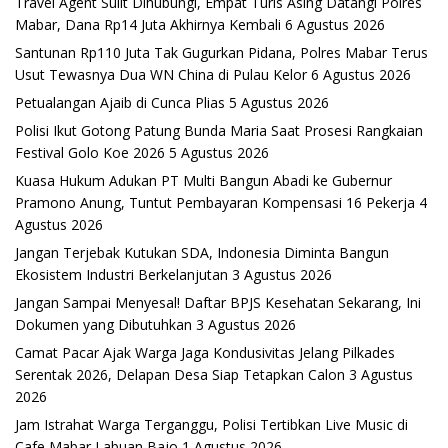
Travel Agent Sulit Dihubungi, Empat Turis Asing Datangi Polres
Mabar, Dana Rp14 Juta Akhirnya Kembali
6 Agustus 2026
Santunan Rp110 Juta Tak Gugurkan Pidana, Polres Mabar Terus
Usut Tewasnya Dua WN China di Pulau Kelor
6 Agustus 2026
Petualangan Ajaib di Cunca Plias
5 Agustus 2026
Polisi Ikut Gotong Patung Bunda Maria Saat Prosesi Rangkaian
Festival Golo Koe 2026
5 Agustus 2026
Kuasa Hukum Adukan PT Multi Bangun Abadi ke Gubernur
Pramono Anung, Tuntut Pembayaran Kompensasi 16 Pekerja
4
Agustus 2026
Jangan Terjebak Kutukan SDA, Indonesia Diminta Bangun
Ekosistem Industri Berkelanjutan
3 Agustus 2026
Jangan Sampai Menyesal! Daftar BPJS Kesehatan Sekarang, Ini
Dokumen yang Dibutuhkan
3 Agustus 2026
Camat Pacar Ajak Warga Jaga Kondusivitas Jelang Pilkades
Serentak 2026, Delapan Desa Siap Tetapkan Calon
3 Agustus
2026
Jam Istrahat Warga Terganggu, Polisi Tertibkan Live Music di
Cafe Mabar Labuan Bajo
1 Agustus 2026