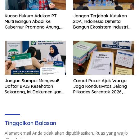
Kuasa Hukum Adukan PT
Jangan Terjebak Kutukan
Multi Bangun Abadi ke
SDA, Indonesia Diminta
Gubernur Pramono Anung,
Bangun Ekosistem Industri
Tuntut Pembayaran
Berkelanjutan
Kompensasi 16 Pekerja
Jangan Sampai Menyesal!
Camat Pacar Ajak Warga
Daftar BPJS Kesehatan
Jaga Kondusivitas Jelang
Sekarang, Ini Dokumen yang
Pilkades Serentak 2026,
Dibutuhkan
Delapan Desa Siap Tetapkan
Calon
Tinggalkan Balasan
Alamat email Anda tidak akan dipublikasikan.
Ruas yang wajib