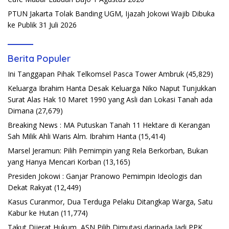
PTUN Jakarta Tolak Banding UGM, Ijazah Jokowi Wajib Dibuka
ke Publik
31 Juli 2026
Berita Populer
Ini Tanggapan Pihak Telkomsel Pasca Tower Ambruk
(45,829)
Keluarga Ibrahim Hanta Desak Keluarga Niko Naput Tunjukkan
Surat Alas Hak 10 Maret 1990 yang Asli dan Lokasi Tanah ada
Dimana
(27,679)
Breaking News : MA Putuskan Tanah 11 Hektare di Kerangan
Sah Milik Ahli Waris Alm. Ibrahim Hanta
(15,414)
Marsel Jeramun: Pilih Pemimpin yang Rela Berkorban, Bukan
yang Hanya Mencari Korban
(13,165)
Presiden Jokowi : Ganjar Pranowo Pemimpin Ideologis dan
Dekat Rakyat
(12,449)
Kasus Curanmor, Dua Terduga Pelaku Ditangkap Warga, Satu
Kabur ke Hutan
(11,774)
Takut Dijerat Hukum, ASN Pilih Dimutasi daripada Jadi PPK