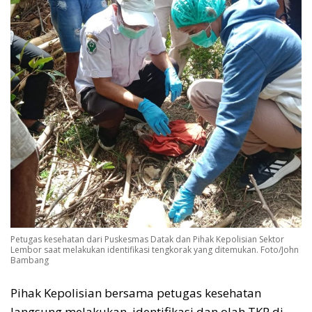
Petugas kesehatan dari Puskesmas Datak dan Pihak Kepolisian Sektor
Lembor saat melakukan identifikasi tengkorak yang ditemukan. Foto/John
Bambang
Pihak Kepolisian bersama petugas kesehatan
langsung melakukan identifikasi dan olah TKP di