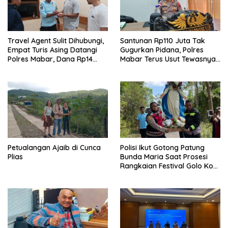
Travel Agent Sulit Dihubungi,
Santunan Rp110 Juta Tak
Empat Turis Asing Datangi
Gugurkan Pidana, Polres
Polres Mabar, Dana Rp14
Mabar Terus Usut Tewasnya
Juta Akhirnya Kembali
Dua WN China di Pulau Kelor
Petualangan Ajaib di Cunca
Polisi Ikut Gotong Patung
Plias
Bunda Maria Saat Prosesi
Rangkaian Festival Golo Koe
2026