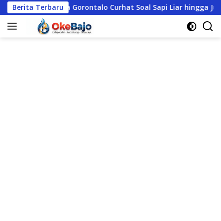
Langsung
rontalo Curhat Soal Sapi Liar hingga Judi Online, Polres Mangga
Berita Terbaru
ke
konten