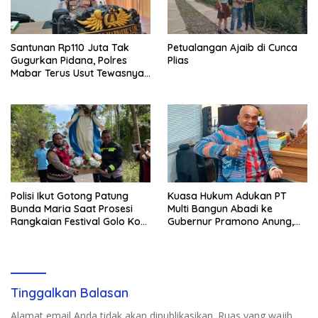
Santunan Rp110 Juta Tak
Petualangan Ajaib di Cunca
Gugurkan Pidana, Polres
Plias
Mabar Terus Usut Tewasnya
Dua WN China di Pulau Kelor
Polisi Ikut Gotong Patung
Kuasa Hukum Adukan PT
Bunda Maria Saat Prosesi
Multi Bangun Abadi ke
Rangkaian Festival Golo Koe
Gubernur Pramono Anung,
2026
Tuntut Pembayaran
Kompensasi 16 Pekerja
Tinggalkan Balasan
Alamat email Anda tidak akan dipublikasikan.
Ruas yang wajib