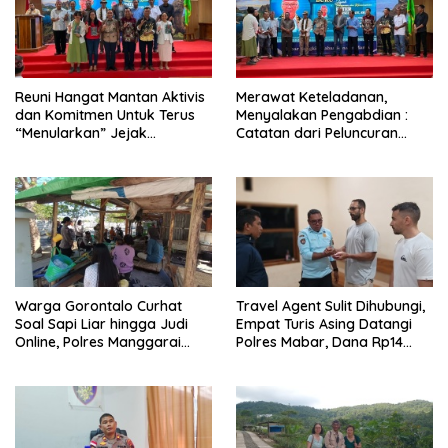
Reuni Hangat Mantan Aktivis
Merawat Keteladanan,
dan Komitmen Untuk Terus
Menyalakan Pengabdian :
“Menularkan” Jejak
Catatan dari Peluncuran
Kemanusiaan Pater Marsel
Buku Karya dan Dedikasi
Agot, SVD
Pater Marsel Agot, SVD
Warga Gorontalo Curhat
Travel Agent Sulit Dihubungi,
Soal Sapi Liar hingga Judi
Empat Turis Asing Datangi
Online, Polres Manggarai
Polres Mabar, Dana Rp14
Barat Janji Tindak Lanjuti
Juta Akhirnya Kembali