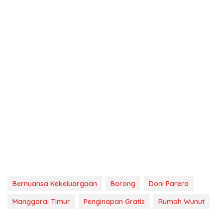
Bernuansa Kekeluargaan
Borong
Doni Parera
Manggarai Timur
Penginapan Gratis
Rumah Wunut