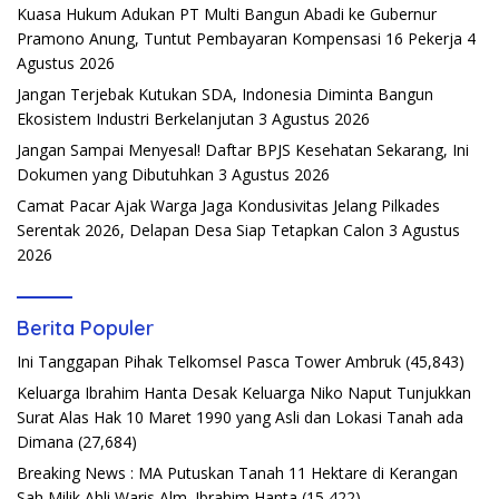
Kuasa Hukum Adukan PT Multi Bangun Abadi ke Gubernur
Pramono Anung, Tuntut Pembayaran Kompensasi 16 Pekerja
4
Agustus 2026
Jangan Terjebak Kutukan SDA, Indonesia Diminta Bangun
Ekosistem Industri Berkelanjutan
3 Agustus 2026
Jangan Sampai Menyesal! Daftar BPJS Kesehatan Sekarang, Ini
Dokumen yang Dibutuhkan
3 Agustus 2026
Camat Pacar Ajak Warga Jaga Kondusivitas Jelang Pilkades
Serentak 2026, Delapan Desa Siap Tetapkan Calon
3 Agustus
2026
Berita Populer
Ini Tanggapan Pihak Telkomsel Pasca Tower Ambruk
(45,843)
Keluarga Ibrahim Hanta Desak Keluarga Niko Naput Tunjukkan
Surat Alas Hak 10 Maret 1990 yang Asli dan Lokasi Tanah ada
Dimana
(27,684)
Breaking News : MA Putuskan Tanah 11 Hektare di Kerangan
Sah Milik Ahli Waris Alm. Ibrahim Hanta
(15,422)