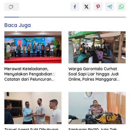
Baca Juga
Merawat Keteladanan,
Warga Gorontalo Curhat
Menyalakan Pengabdian :
Soal Sapi Liar hingga Judi
Catatan dari Peluncuran
Online, Polres Manggarai
Buku Karya dan Dedikasi
Barat Janji Tindak Lanjuti
Pater Marsel Agot, SVD
Travel Agent Sulit Dihubungi,
Santunan Rp110 Juta Tak