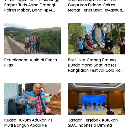
Empat Turis Asing Datangi
Gugurkan Pidana, Polres
Polres Mabar, Dana Rp14
Mabar Terus Usut Tewasnya
Juta Akhirnya Kembali
Dua WN China di Pulau Kelor
Petualangan Ajaib di Cunca
Polisi Ikut Gotong Patung
Plias
Bunda Maria Saat Prosesi
Rangkaian Festival Golo Koe
2026
Kuasa Hukum Adukan PT
Jangan Terjebak Kutukan
Multi Bangun Abadi ke
SDA, Indonesia Diminta